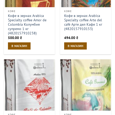
КОФЕ
КОФЕ
Кофе в зернах Arabica
Кофе в зернах Arabica
Specialty coffee Amor de
Specialty coffee Arte del
Colombia Колумбия
café Арте дел Кафе 1 кг
супремо 1 кг
(4820157910153)
(4820157910238)
500.00
₴
494.00
₴
В МАГАЗИН
В МАГАЗИН
КОФЕ
КОФЕ