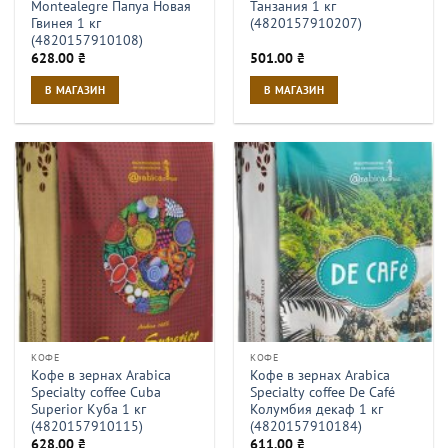
Montealegre Папуа Новая
Танзания 1 кг
Гвинея 1 кг
(4820157910207)
(4820157910108)
628.00
₴
501.00
₴
В МАГАЗИН
В МАГАЗИН
КОФЕ
КОФЕ
Кофе в зернах Arabica
Кофе в зернах Arabica
Specialty coffee Cuba
Specialty coffee De Café
Superior Куба 1 кг
Колумбия декаф 1 кг
(4820157910115)
(4820157910184)
628.00
₴
611.00
₴