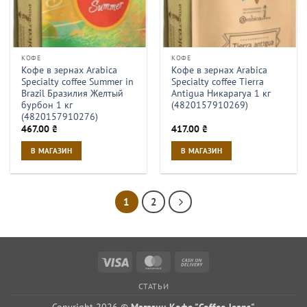
КОФЕ
КОФЕ
Кофе в зернах Arabica
Кофе в зернах Arabica
Specialty coffee Summer in
Specialty coffee Tierra
Brazil Бразилия Желтый
Antigua Никарагуа 1 кг
бурбон 1 кг
(4820157910269)
(4820157910276)
467.00
₴
417.00
₴
В МАГАЗИН
В МАГАЗИН
1
2
Visa
MasterCard
Cash
On
СТАТЬИ
Delivery
Copyright 2026 ©
Магазин Кофе "Coffee Jeans"