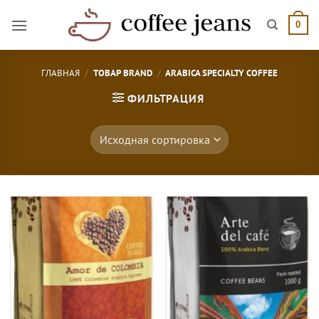
Skip
to
0
content
ГЛАВНАЯ
/
ТОВАР BRAND
/
ARABICA SPECIALTY COFFEE
ФИЛЬТРАЦИЯ