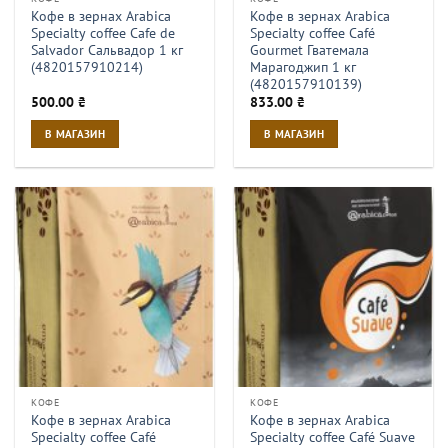
Кофе в зернах Arabica
Кофе в зернах Arabica
Specialty coffee Cafe de
Specialty coffee Café
Salvador Сальвадор 1 кг
Gourmet Гватемала
(4820157910214)
Марагоджип 1 кг
(4820157910139)
500.00
₴
833.00
₴
В МАГАЗИН
В МАГАЗИН
КОФЕ
КОФЕ
Кофе в зернах Arabica
Кофе в зернах Arabica
Specialty coffee Café
Specialty coffee Café Suave