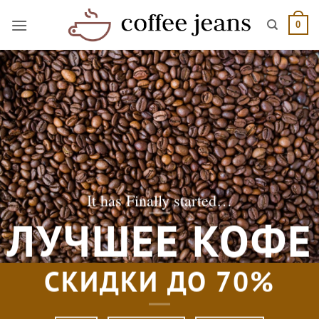
Skip
to
0
content
It has Finally started…
ЛУЧШЕЕ КОФЕ
СКИДКИ ДО
70%