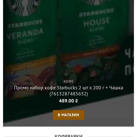
КОФЕ
Промо набор кофе Starbucks 2 шт х 200 г + Чашка
(7613287485632)
489.00
₴
В МАГАЗИН
КОФЕВАРКИ