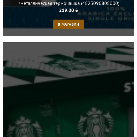
+металлическая термочашка (4823096808000)
219.00
₴
В МАГАЗИН