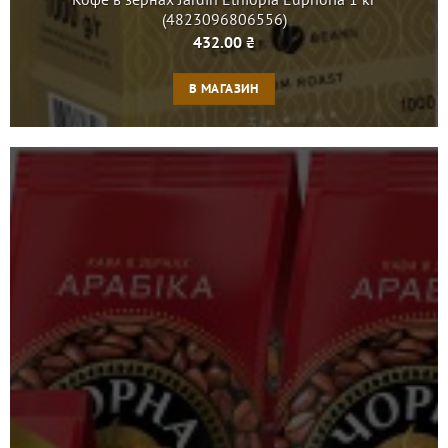
(4823096806556)
432.00
₴
В МАГАЗИН