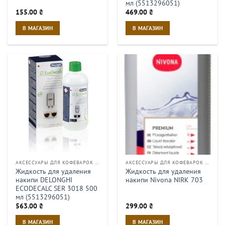
мл (5513296051)
155.00
₴
469.00
₴
В МАГАЗИН
В МАГАЗИН
АКСЕССУАРЫ ДЛЯ КОФЕВАРОК И КОФЕМАШИН
АКСЕССУАРЫ ДЛЯ КОФЕВАРОК И КОФЕМАШИН
Жидкость для удаления
Жидкость для удаления
накипи DELONGHI
накипи Nivona NIRK 703
ECODECALC SER 3018 500
мл (5513296051)
563.00
₴
299.00
₴
В МАГАЗИН
В МАГАЗИН