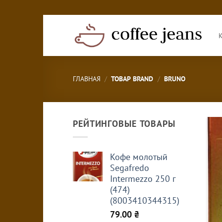
Skip
to
content
ГЛАВНАЯ
/
ТОВАР BRAND
/
BRUNO
РЕЙТИНГОВЫЕ ТОВАРЫ
Кофе молотый
Segafredo
Intermezzo 250 г
(474)
(8003410344315)
79.00
₴