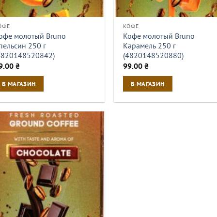
ОФЕ
КОФЕ
офе молотый Bruno
Кофе молотый Bruno
пельсин 250 г
Карамель 250 г
4820148520842)
(4820148520880)
9.00
₴
99.00
₴
В МАГАЗИН
В МАГАЗИН