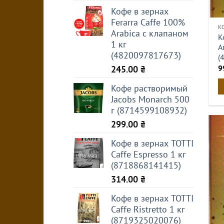
Кофе в зернах
Ferarra Caffe 100%
К
Arabica с клапаном
К
1 кг
А
(4820097817673)
(
9
245.00
₴
Кофе растворимый
Jacobs Monarch 500
г (8714599108932)
299.00
₴
Кофе в зернах TOTTI
Caffe Espresso 1 кг
(8718868141415)
314.00
₴
Кофе в зернах TOTTI
Caffe Ristretto 1 кг
(8719325020076)