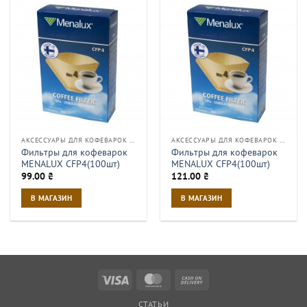
АКСЕССУАРЫ ДЛЯ КОФЕВАРОК И КОФЕМАШИН
АКСЕССУАРЫ ДЛЯ КОФЕВАРОК И КОФЕМАШИН
Фильтры для кофеварок
Фильтры для кофеварок
MENALUX CFP4(100шт)
MENALUX CFP4(100шт)
99.00
₴
121.00
₴
В МАГАЗИН
В МАГАЗИН
Visa
MasterCard
Cash
On
СТАТЬИ