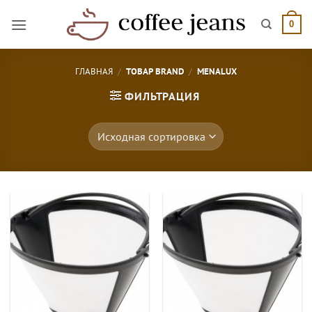
Skip
to
0
content
ГЛАВНАЯ
/
ТОВАР BRAND
/
MENALUX
ФИЛЬТРАЦИЯ