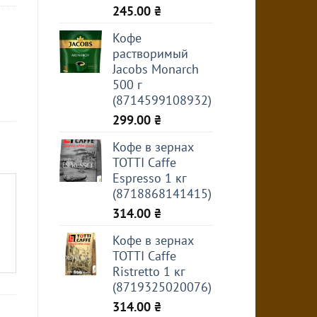
245.00
₴
Кофе
растворимый
Jacobs Monarch
500 г
(8714599108932)
299.00
₴
Кофе в зернах
TOTTI Caffe
Espresso 1 кг
(8718868141415)
314.00
₴
Кофе в зернах
TOTTI Caffe
Ristretto 1 кг
(8719325020076)
314.00
₴