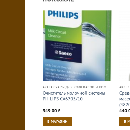
АКСЕССУАРЫ ДЛЯ КОФЕВАРОК И КОФЕМАШИН
Очиститель молочной системы
Сред
PHILIPS CA6705/10
масел
(482
349.00
₴
440.
В МАГАЗИН
В 