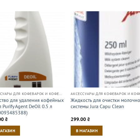
АКСЕССУАРЫ ДЛЯ КОФЕВАРОК И КОФЕМАШИН
ство для удаления кофейных
Жидкость для очистки молочн
 Purify Agent DeOil 0.5 л
системы Jura Capu Clean
0093485388)
00
₴
299.00
₴
МАГАЗИН
В МАГАЗИН