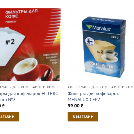
АКСЕССУАРЫ ДЛЯ КОФЕВАРОК И КОФЕМАШИН
тры для кофеварок FILTERO
Фильтры для кофеварок
ium №2
MENALUX CFP2
0
₴
99.00
₴
МАГАЗИН
В МАГАЗИН