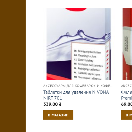
АКСЕССУАРЫ ДЛЯ КОФЕВАРОК И КОФЕМАШИН
Таблетки для удаления NIVONA
Филь
NIRT 701
Prem
339.00
₴
69.0
В МАГАЗИН
В 