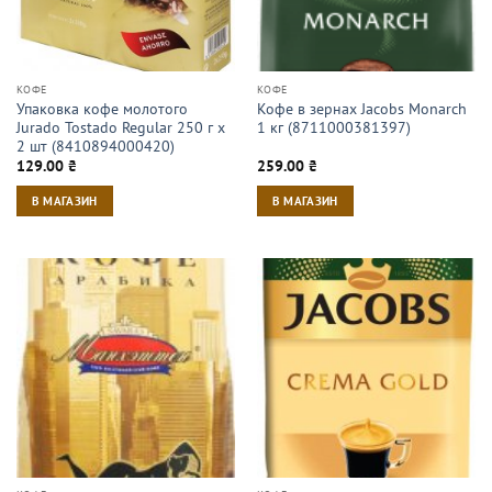
КОФЕ
КОФЕ
Упаковка кофе молотого
Кофе в зернах Jacobs Monarch
Jurado Tostado Regular 250 г х
1 кг (8711000381397)
2 шт (8410894000420)
129.00
₴
259.00
₴
В МАГАЗИН
В МАГАЗИН