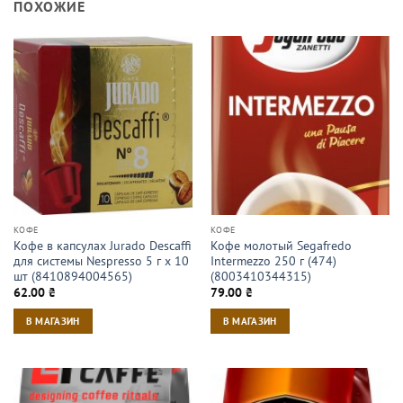
ПОХОЖИЕ
КОФЕ
КОФЕ
Кофе в капсулах Jurado Descaffi
Кофе молотый Segafredo
для системы Nespresso 5 г х 10
Intermezzo 250 г (474)
шт (8410894004565)
(8003410344315)
62.00
₴
79.00
₴
В МАГАЗИН
В МАГАЗИН