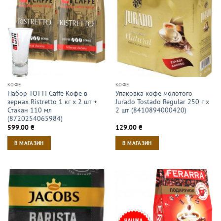
КОФЕ
КОФЕ
Набор TOTTI Caffe Кофе в
Упаковка кофе молотого
зернах Ristrettо 1 кг х 2 шт +
Jurado Tostado Regular 250 г х
Стакан 110 мл
2 шт (8410894000420)
(8720254065984)
599.00
₴
129.00
₴
В МАГАЗИН
В МАГАЗИН