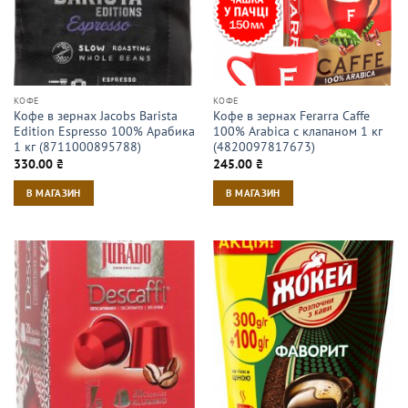
КОФЕ
КОФЕ
Кофе в зернах Jacobs Barista
Кофе в зернах Ferarra Caffe
Edition Espresso 100% Арабика
100% Arabica с клапаном 1 кг
1 кг (8711000895788)
(4820097817673)
330.00
₴
245.00
₴
В МАГАЗИН
В МАГАЗИН