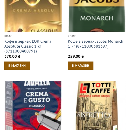
КОФЕ
КОФЕ
Кофе в зернах L’OR Crema
Кофе в зернах Jacobs Monarch
Absolute Classic 1 кг
1 кг (8711000381397)
(8711000400791)
370.00
₴
259.00
₴
В МАГАЗИН
В МАГАЗИН