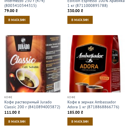
Intermezzo 250 г (474)
Edition Espresso 100% Арабика
(8003410344315)
1 кг (8711000895788)
79.00
₴
330.00
₴
В МАГАЗИН
В МАГАЗИН
КОФЕ
КОФЕ
Кофе растворимый Jurado
Кофе в зернах Ambassador
Classic 200 г (8410894003872)
Adora 1 кг (8718868866776)
111.00
₴
185.00
₴
В МАГАЗИН
В МАГАЗИН