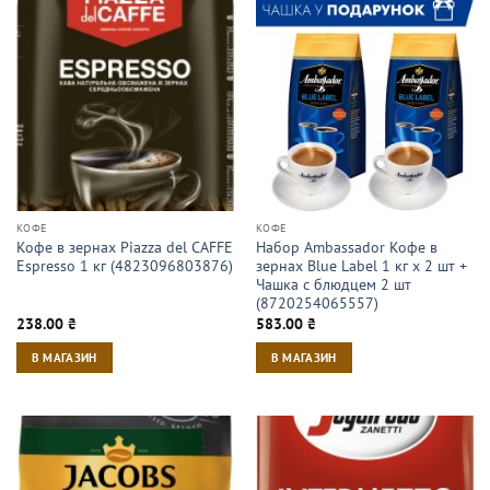
КОФЕ
КОФЕ
Кофе в зернах Piazza del CAFFE
Набор Ambassador Кофе в
Espresso 1 кг (4823096803876)
зернах Blue Label 1 кг х 2 шт +
Чашка с блюдцем 2 шт
(8720254065557)
238.00
₴
583.00
₴
В МАГАЗИН
В МАГАЗИН