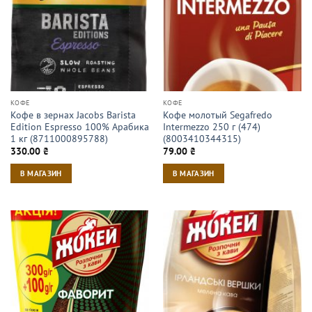
КОФЕ
КОФЕ
Кофе в зернах Jacobs Barista
Кофе молотый Segafredo
Edition Espresso 100% Арабика
Intermezzo 250 г (474)
1 кг (8711000895788)
(8003410344315)
330.00
₴
79.00
₴
В МАГАЗИН
В МАГАЗИН