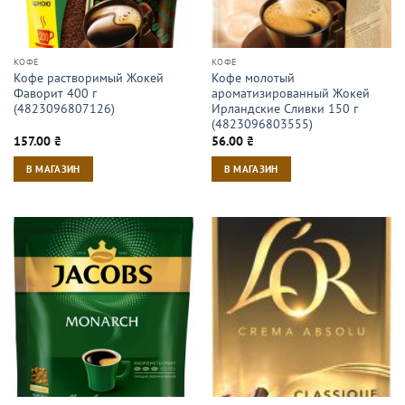
КОФЕ
КОФЕ
Кофе растворимый Жокей
Кофе молотый
Фаворит 400 г
ароматизированный Жокей
(4823096807126)
Ирландские Сливки 150 г
(4823096803555)
157.00
₴
56.00
₴
В МАГАЗИН
В МАГАЗИН