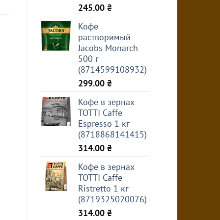
245.00
₴
Кофе
растворимый
Jacobs Monarch
500 г
(8714599108932)
299.00
₴
Кофе в зернах
TOTTI Caffe
Espresso 1 кг
(8718868141415)
314.00
₴
Кофе в зернах
TOTTI Caffe
Ristretto 1 кг
(8719325020076)
314.00
₴