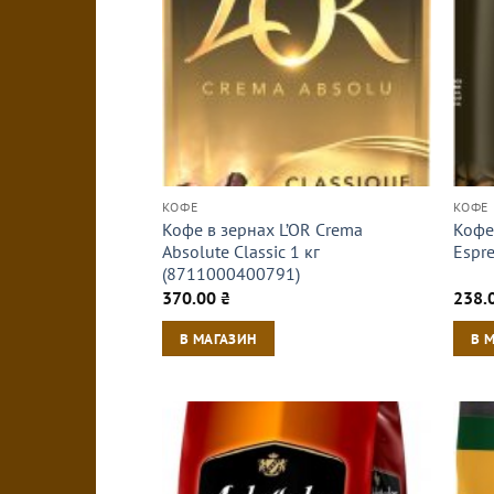
КОФЕ
КОФЕ
Кофе в зернах L’OR Crema
Кофе 
Absolute Classic 1 кг
Espr
(8711000400791)
370.00
₴
238.
В МАГАЗИН
В 