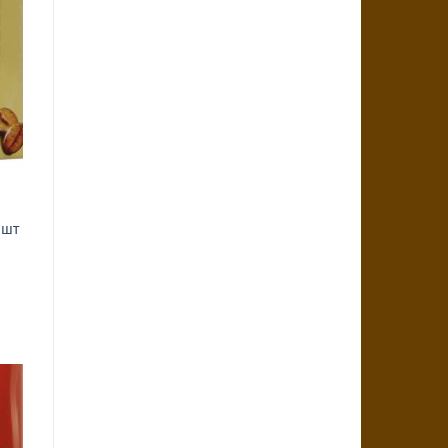
i
 шт