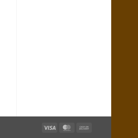
Visa
MasterCard
Cash
On