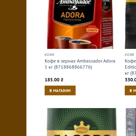
КОФЕ
КОФЕ
Кофе в зернах Ambassador Adora
Кофе 
1 кг (8718868866776)
Edit
кг (
185.00
₴
330.
В МАГАЗИН
В 