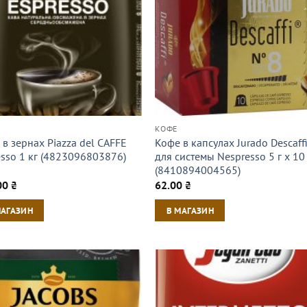
КОФЕ
в зернах Piazza del CAFFE
Кофе в капсулах Jurado Descaff
esso 1 кг (4823096803876)
для системы Nespresso 5 г х 10
(8410894004565)
00
₴
62.00
₴
МАГАЗИН
В МАГАЗИН