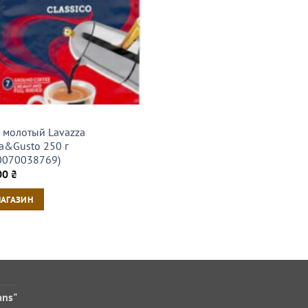
 молотый Lavazza
a&Gusto 250 г
0070038769)
00
₴
МАГАЗИН
ans"