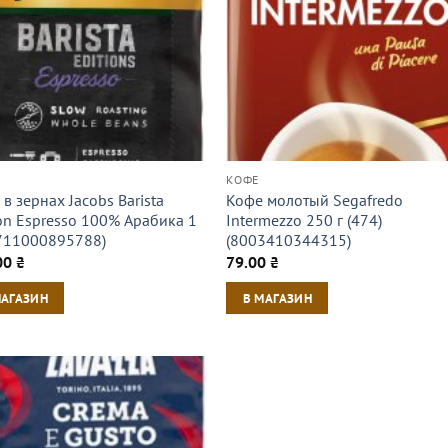
КОФЕ
в зернах Jacobs Barista
Кофе молотый Segafredo
ion Espresso 100% Арабика 1
Intermezzo 250 г (474)
8711000895788)
(8003410344315)
00
₴
79.00
₴
МАГАЗИН
В МАГАЗИН