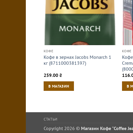
КОФЕ
КОФЕ
Кофе в зернах Jacobs Monarch 1
Кофе
кг (8711000381397)
Crem
(800
259.00
₴
116.
В МАГАЗИН
В 
СТАТЬИ
Copyright 2026 ©
Магазин Кофе "Coffee Je