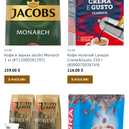
КОФЕ
КОФЕ
Кофе в зернах Jacobs Monarch
Кофе молотый Lavazza
1 кг (8711000381397)
Crema&Gusto 250 г
(8000070038769)
259.00
₴
116.00
₴
В МАГАЗИН
В МАГАЗИН