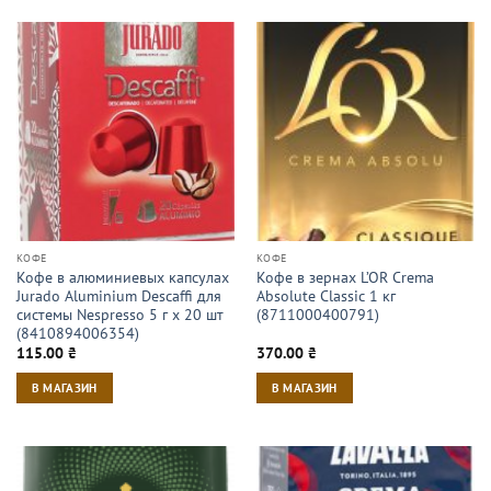
КОФЕ
КОФЕ
Кофе в алюминиевых капсулах
Кофе в зернах L’OR Crema
Jurado Aluminium Descaffi для
Absolute Classic 1 кг
системы Nespresso 5 г х 20 шт
(8711000400791)
(8410894006354)
115.00
₴
370.00
₴
В МАГАЗИН
В МАГАЗИН