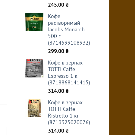
245.00
₴
Кофе
растворимый
Jacobs Monarch
500 г
(8714599108932)
299.00
₴
Кофе в зернах
TOTTI Caffe
Espresso 1 кг
(8718868141415)
314.00
₴
Кофе в зернах
TOTTI Caffe
Ristretto 1 кг
(8719325020076)
314.00
₴