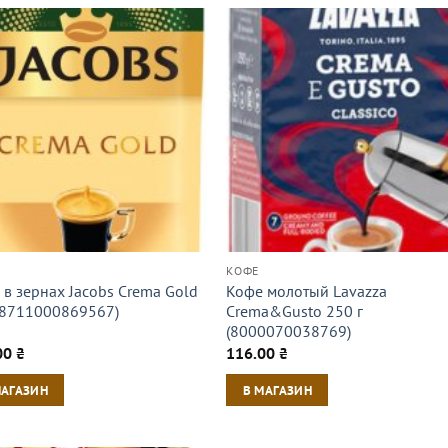
КОФЕ
 в зернах Jacobs Crema Gold
Кофе молотый Lavazza
 (8711000869567)
Crema&Gusto 250 г
(8000070038769)
00
₴
116.00
₴
МАГАЗИН
В МАГАЗИН