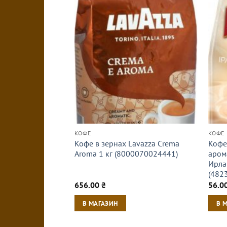
КОФЕ
КОФЕ
Кофе в зернах Lavazza Crema
Кофе
Aroma 1 кг (8000070024441)
аром
Ирла
(482
656.00
₴
56.0
В МАГАЗИН
В 