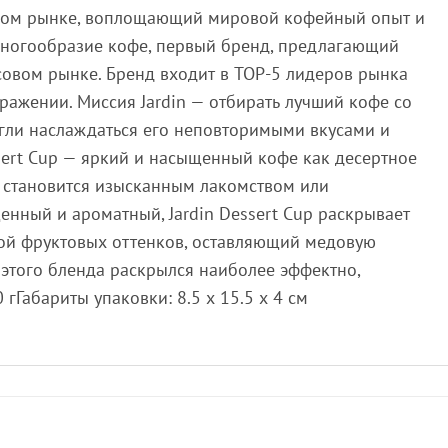
ейном рынке, воплощающий мировой кофейный опыт и
ногообразие кофе, первый бренд, предлагающий
совом рынке. Бренд входит в TOP-5 лидеров рынка
ражении. Миссия Jardin — отбирать лучший кофе со
огли наслаждаться его неповторимыми вкусами и
sert Cup — яркий и насыщенный кофе как десертное
 становится изысканным лакомством или
нный и ароматный, Jardin Dessert Cup раскрывает
рой фруктовых оттенков, оставляющий медовую
 этого бленда раскрылся наиболее эффектно,
 гГабариты упаковки: 8.5 х 15.5 х 4 см