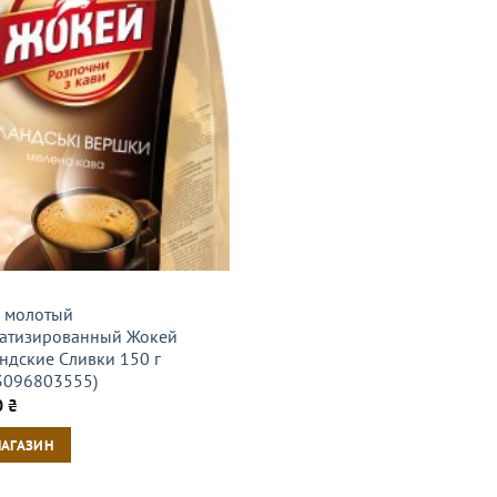
 молотый
атизированный Жокей
ндские Сливки 150 г
3096803555)
0
₴
МАГАЗИН