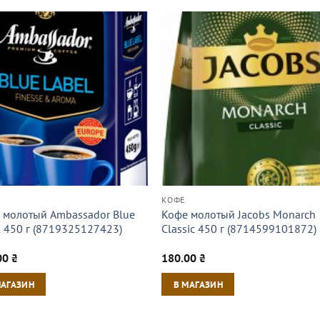
КОФЕ
 молотый Ambassador Blue
Кофе молотый Jacobs Monarch
l 450 г (8719325127423)
Classic 450 г (8714599101872)
00
₴
180.00
₴
МАГАЗИН
В МАГАЗИН