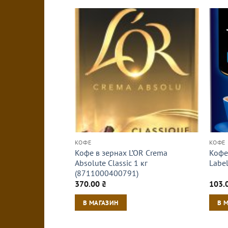
КОФЕ
КОФЕ
Кофе в зернах L’OR Crema
Кофе
Absolute Classic 1 кг
Labe
(8711000400791)
370.00
₴
103.
В МАГАЗИН
В 