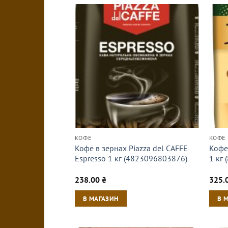
КОФЕ
КОФЕ
Кофе в зернах Piazza del CAFFE
Кофе
Espresso 1 кг (4823096803876)
1 кг
238.00
₴
325.
В МАГАЗИН
В 