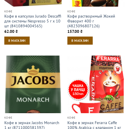
КОФЕ
КОФЕ
Кофе в капсулах Jurado Descaffi
Кофе растворимый Жокей
для системы Nespresso 5 г х 10
Фаворит 400 г
шт (8410894004565)
(4823096807126)
62.00
₴
157.00
₴
В МАГАЗИН
В МАГАЗИН
КОФЕ
КОФЕ
Кофе в зернах Jacobs Monarch
Кофе в зернах Ferarra Caffe
1 кг (8711000381397)
100% Arabica с клапаном 1 кг