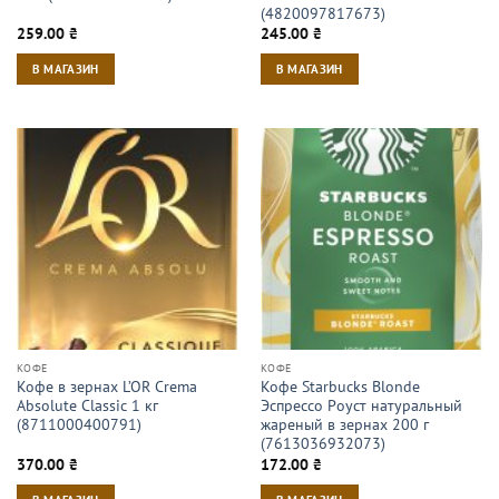
(4820097817673)
259.00
₴
245.00
₴
В МАГАЗИН
В МАГАЗИН
КОФЕ
КОФЕ
Кофе в зернах L’OR Crema
Кофе Starbucks Blonde
Absolute Classic 1 кг
Эспрессо Роуст натуральный
(8711000400791)
жареный в зернах 200 г
(7613036932073)
370.00
₴
172.00
₴