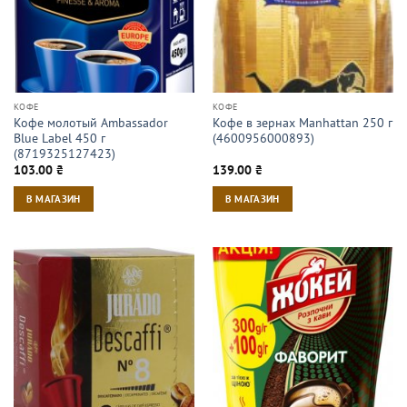
КОФЕ
КОФЕ
Кофе молотый Ambassador
Кофе в зернах Manhattan 250 г
Blue Label 450 г
(4600956000893)
(8719325127423)
103.00
₴
139.00
₴
В МАГАЗИН
В МАГАЗИН