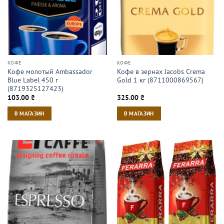
КОФЕ
КОФЕ
Кофе молотый Ambassador
Кофе в зернах Jacobs Crema
Blue Label 450 г
Gold 1 кг (8711000869567)
(8719325127423)
103.00
₴
325.00
₴
В МАГАЗИН
В МАГАЗИН