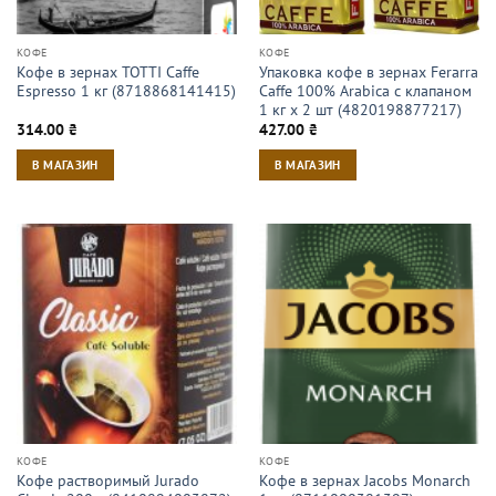
КОФЕ
КОФЕ
Кофе в зернах TOTTI Caffe
Упаковка кофе в зернах Ferarra
Espresso 1 кг (8718868141415)
Caffe 100% Arabica с клапаном
1 кг х 2 шт (4820198877217)
314.00
₴
427.00
₴
В МАГАЗИН
В МАГАЗИН
КОФЕ
КОФЕ
Кофе растворимый Jurado
Кофе в зернах Jacobs Monarch