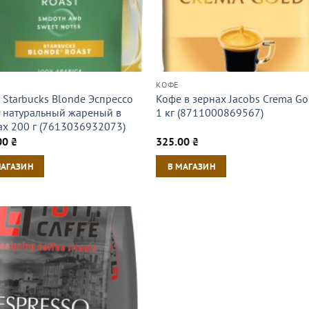
КОФЕ
 Starbucks Blonde Эспрессо
Кофе в зернах Jacobs Crema Go
т натуральный жареный в
1 кг (8711000869567)
ах 200 г (7613036932073)
00
₴
325.00
₴
МАГАЗИН
В МАГАЗИН