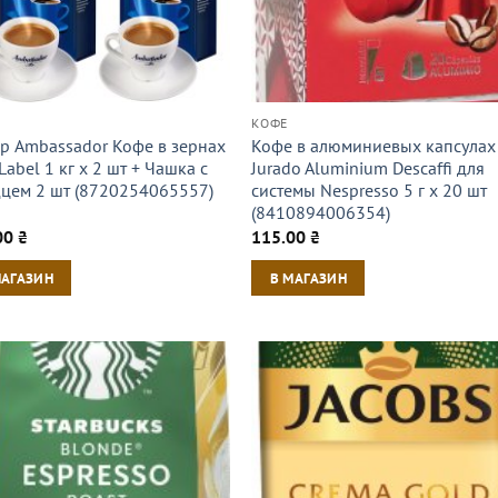
КОФЕ
р Ambassador Кофе в зернах
Кофе в алюминиевых капсулах
Label 1 кг х 2 шт + Чашка с
Jurado Aluminium Descaffi для
цем 2 шт (8720254065557)
системы Nespresso 5 г х 20 шт
(8410894006354)
00
₴
115.00
₴
МАГАЗИН
В МАГАЗИН