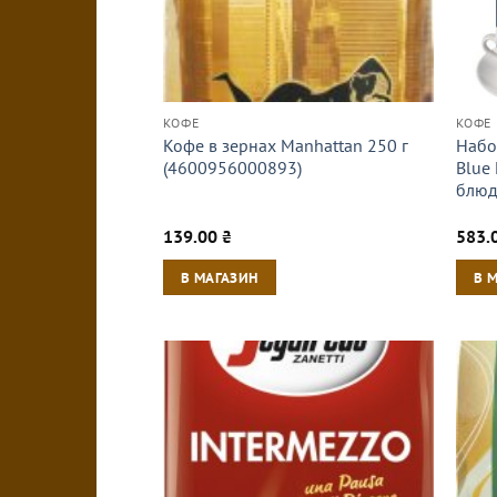
КОФЕ
КОФЕ
Кофе в зернах Manhattan 250 г
Набо
(4600956000893)
Blue 
блюд
139.00
₴
583.
В МАГАЗИН
В 