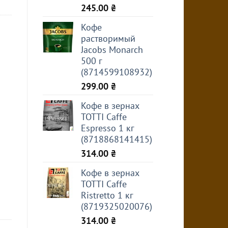
245.00
₴
Кофе
растворимый
Jacobs Monarch
500 г
(8714599108932)
299.00
₴
Кофе в зернах
TOTTI Caffe
Espresso 1 кг
(8718868141415)
314.00
₴
Кофе в зернах
TOTTI Caffe
Ristretto 1 кг
(8719325020076)
314.00
₴