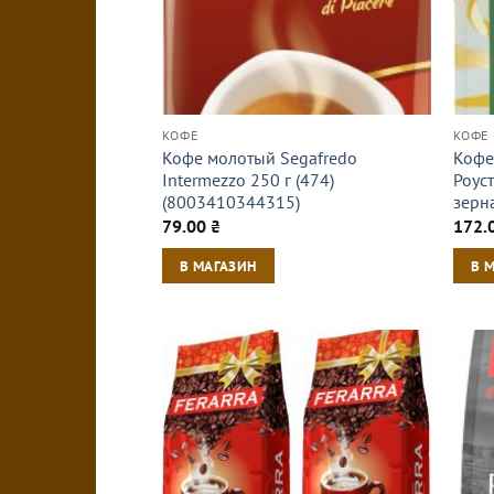
КОФЕ
КОФЕ
Кофе молотый Segafredo
Кофе
Intermezzo 250 г (474)
Роус
(8003410344315)
зерн
79.00
₴
172.
В МАГАЗИН
В 