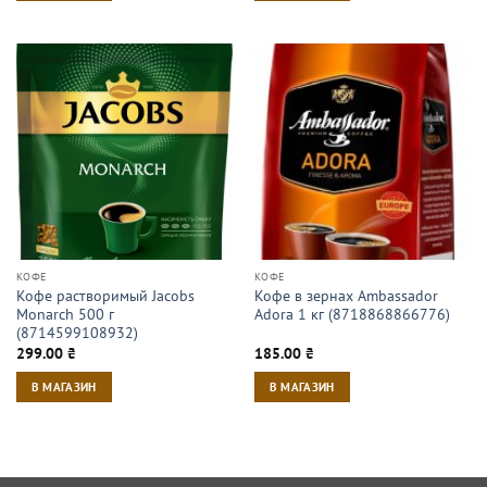
КОФЕ
КОФЕ
Кофе растворимый Jacobs
Кофе в зернах Ambassador
Monarch 500 г
Adora 1 кг (8718868866776)
(8714599108932)
299.00
₴
185.00
₴
В МАГАЗИН
В МАГАЗИН