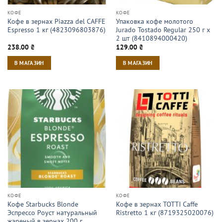
КОФЕ
КОФЕ
Кофе в зернах Piazza del CAFFE
Упаковка кофе молотого
Espresso 1 кг (4823096803876)
Jurado Tostado Regular 250 г х
2 шт (8410894000420)
238.00
₴
129.00
₴
В МАГАЗИН
В МАГАЗИН
КОФЕ
КОФЕ
Кофе Starbucks Blonde
Кофе в зернах TOTTI Caffe
Эспрессо Роуст натуральный
Ristretto 1 кг (8719325020076)
жареный в зернах 200 г