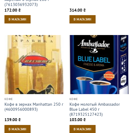
(7613036932073)
172.00
₴
314.00
₴
В МАГАЗИН
В МАГАЗИН
КОФЕ
КОФЕ
Кофе в зернах Manhattan 250 г
Кофе молотый Ambassador
(4600956000893)
Blue Label 450 г
(8719325127423)
139.00
₴
103.00
₴
В МАГАЗИН
В МАГАЗИН