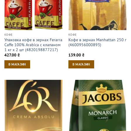
КОФЕ
КОФЕ
Упаковка кофе в зернах Ferarra
Кофе в зернах Manhattan 250 г
Caffe 100% Arabica с клапаном
(4600956000893)
1 кг х 2 шт (4820198877217)
427.00
₴
139.00
₴
В МАГАЗИН
В МАГАЗИН