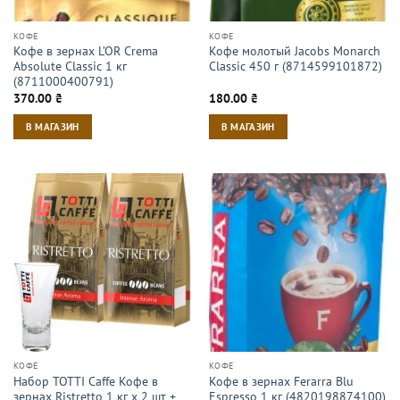
КОФЕ
КОФЕ
Кофе в зернах L’OR Crema
Кофе молотый Jacobs Monarch
Absolute Classic 1 кг
Classic 450 г (8714599101872)
(8711000400791)
370.00
₴
180.00
₴
В МАГАЗИН
В МАГАЗИН
КОФЕ
КОФЕ
Набор TOTTI Caffe Кофе в
Кофе в зернах Ferarra Blu
зернах Ristrettо 1 кг х 2 шт +
Espresso 1 кг (4820198874100)