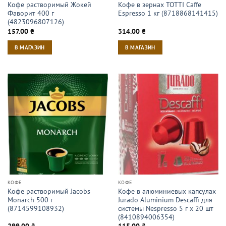
Кофе растворимый Жокей
Кофе в зернах TOTTI Caffe
Фаворит 400 г
Espresso 1 кг (8718868141415)
(4823096807126)
157.00
₴
314.00
₴
В МАГАЗИН
В МАГАЗИН
КОФЕ
КОФЕ
Кофе растворимый Jacobs
Кофе в алюминиевых капсулах
Monarch 500 г
Jurado Aluminium Descaffi для
(8714599108932)
системы Nespresso 5 г х 20 шт
(8410894006354)