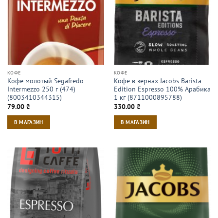
КОФЕ
КОФЕ
Кофе молотый Segafredo
Кофе в зернах Jacobs Barista
Intermezzo 250 г (474)
Edition Espresso 100% Арабика
(8003410344315)
1 кг (8711000895788)
79.00
₴
330.00
₴
В МАГАЗИН
В МАГАЗИН