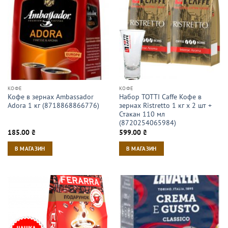
КОФЕ
КОФЕ
Кофе в зернах Ambassador
Набор TOTTI Caffe Кофе в
Adora 1 кг (8718868866776)
зернах Ristrettо 1 кг х 2 шт +
Стакан 110 мл
(8720254065984)
185.00
₴
599.00
₴
В МАГАЗИН
В МАГАЗИН