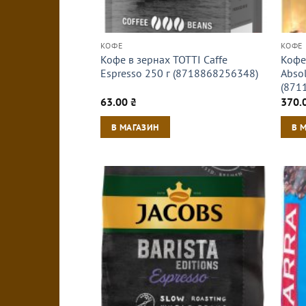
КОФЕ
КОФЕ
Кофе в зернах TOTTI Caffe
Кофе
Espresso 250 г (8718868256348)
Absol
(871
63.00
₴
370.
В МАГАЗИН
В 