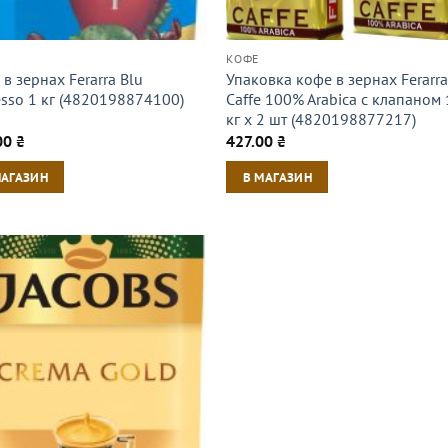
КОФЕ
в зернах Ferarra Blu
Упаковка кофе в зернах Ferarr
esso 1 кг (4820198874100)
Caffe 100% Arabica с клапаном 
кг х 2 шт (4820198877217)
00
₴
427.00
₴
МАГАЗИН
В МАГАЗИН