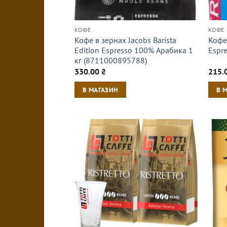
КОФЕ
КОФЕ
Кофе в зернах Jacobs Barista
Кофе 
Edition Espresso 100% Арабика 1
Espr
кг (8711000895788)
330.00
₴
215.
В МАГАЗИН
В 