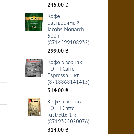
245.00
₴
Кофе
растворимый
Jacobs Monarch
500 г
(8714599108932)
299.00
₴
Кофе в зернах
TOTTI Caffe
Espresso 1 кг
(8718868141415)
314.00
₴
Кофе в зернах
TOTTI Caffe
Ristretto 1 кг
(8719325020076)
314.00
₴