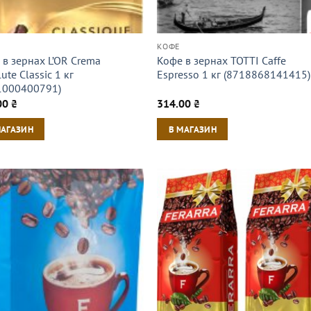
КОФЕ
 в зернах L’OR Crema
Кофе в зернах TOTTI Caffe
ute Classic 1 кг
Espresso 1 кг (8718868141415)
1000400791)
00
₴
314.00
₴
МАГАЗИН
В МАГАЗИН