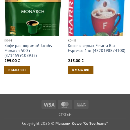
КОФЕ
КОФЕ
Кофе растворимый Jacobs
Кофе в зернах Ferarra Blu
Monarch 500 г
Espresso 1 кг (4820198874100)
(8714599108932)
299.00
₴
215.00
₴
В МАГАЗИН
В МАГАЗИН
Visa
MasterCard
Cash
On
СТАТЬИ
Delivery
Copyright 2026 ©
Магазин Кофе "Coffee Jeans"