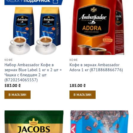
КОФЕ
КОФЕ
Набор Ambassador Кофе в
Кофе в зернах Ambassador
зернах Blue Label 1 кг х 2 шт +
Adora 1 кг (8718868866776)
Чашка с блюдцем 2 шт
(8720254065557)
583.00
₴
185.00
₴
В МАГАЗИН
В МАГАЗИН