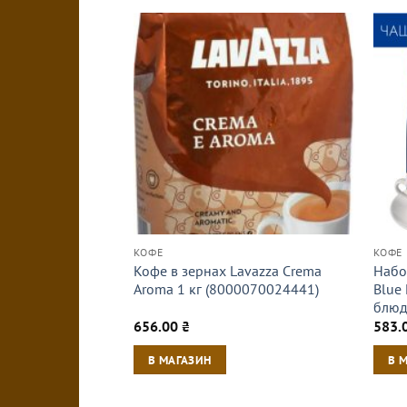
КОФЕ
КОФЕ
Кофе в зернах Lavazza Crema
Набо
Aroma 1 кг (8000070024441)
Blue 
блюд
656.00
₴
583.
В МАГАЗИН
В 