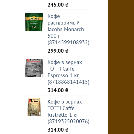
245.00
₴
Кофе
растворимый
Jacobs Monarch
500 г
(8714599108932)
299.00
₴
Кофе в зернах
TOTTI Caffe
Espresso 1 кг
(8718868141415)
314.00
₴
Кофе в зернах
TOTTI Caffe
Ristretto 1 кг
(8719325020076)
314.00
₴