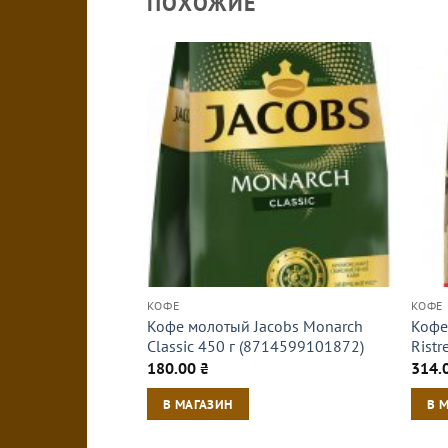
ПОХОЖИЕ
КОФЕ
КОФЕ
Кофе молотый Jacobs Monarch
Кофе 
Classic 450 г (8714599101872)
Ristr
180.00
₴
314.
В МАГАЗИН
В 