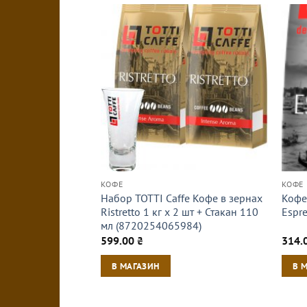
КОФЕ
КОФЕ
Набор TOTTI Caffe Кофе в зернах
Кофе 
Ristrettо 1 кг х 2 шт + Стакан 110
Espr
мл (8720254065984)
599.00
₴
314.
В МАГАЗИН
В 