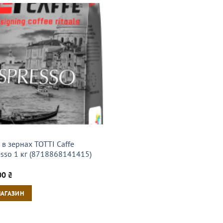
в зернах TOTTI Caffe
esso 1 кг (8718868141415)
00
₴
МАГАЗИН