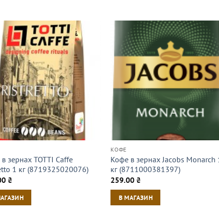
КОФЕ
в зернах TOTTI Caffe
Кофе в зернах Jacobs Monarch 
etto 1 кг (8719325020076)
кг (8711000381397)
00
₴
259.00
₴
МАГАЗИН
В МАГАЗИН