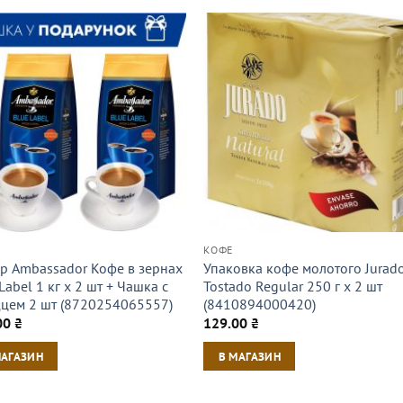
КОФЕ
р Ambassador Кофе в зернах
Упаковка кофе молотого Jurad
Label 1 кг х 2 шт + Чашка с
Tostado Regular 250 г х 2 шт
цем 2 шт (8720254065557)
(8410894000420)
00
₴
129.00
₴
МАГАЗИН
В МАГАЗИН