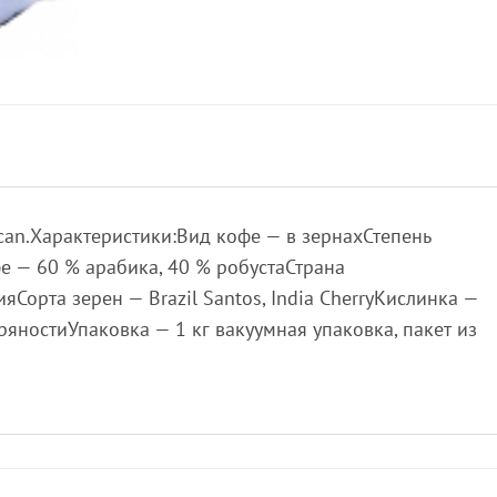
ucan.Характеристики:Вид кофе — в зернахСтепень
е — 60 % арабика, 40 % робустаСтрана
Сорта зерен — Brazil Santos, India CherryКислинка —
яностиУпаковка — 1 кг вакуумная упаковка, пакет из