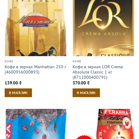
КОФЕ
КОФЕ
Кофе в зернах Manhattan 250 г
Кофе в зернах L’OR Crema
(4600956000893)
Absolute Classic 1 кг
(8711000400791)
139.00
₴
370.00
₴
В МАГАЗИН
В МАГАЗИН