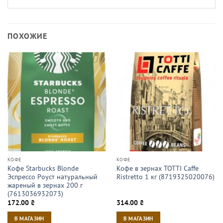
ПОХОЖИЕ
КОФЕ
КОФЕ
Кофе Starbucks Blonde
Кофе в зернах TOTTI Caffe
Эспрессо Роуст натуральный
Ristretto 1 кг (8719325020076)
жареный в зернах 200 г
(7613036932073)
172.00
₴
314.00
₴
В МАГАЗИН
В МАГАЗИН