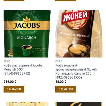
КОФЕ
КОФЕ
Кофе растворимый Jacobs
Кофе молотый
Monarch 500 г
ароматизированный Жокей
(8714599108932)
Ирландские Сливки 150 г
(4823096803555)
299.00
₴
56.00
₴
В МАГАЗИН
В МАГАЗИН