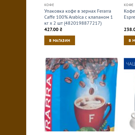
КОФЕ
КОФЕ
Упаковка кофе в зернах Ferarra
Кофе 
Caffe 100% Arabica с клапаном 1
Espr
кг х 2 шт (4820198877217)
427.00
₴
238.
В МАГАЗИН
В 