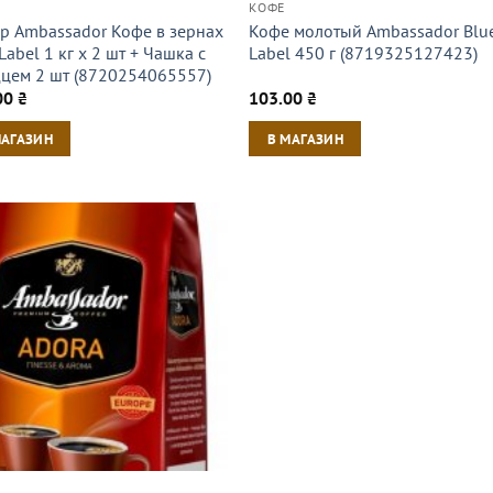
КОФЕ
р Ambassador Кофе в зернах
Кофе молотый Ambassador Blu
Label 1 кг х 2 шт + Чашка с
Label 450 г (8719325127423)
цем 2 шт (8720254065557)
00
₴
103.00
₴
МАГАЗИН
В МАГАЗИН