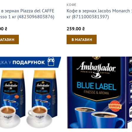
КОФЕ
в зернах Piazza del CAFFE
Кофе в зернах Jacobs Monarch 
esso 1 кг (4823096803876)
кг (8711000381397)
00
₴
259.00
₴
МАГАЗИН
В МАГАЗИН