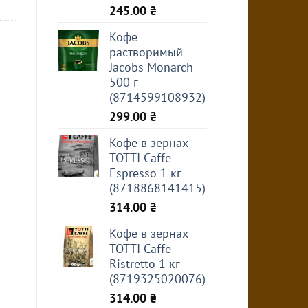
245.00
₴
Кофе
растворимый
Jacobs Monarch
500 г
(8714599108932)
299.00
₴
Кофе в зернах
TOTTI Caffe
Espresso 1 кг
(8718868141415)
314.00
₴
Кофе в зернах
TOTTI Caffe
Ristretto 1 кг
(8719325020076)
314.00
₴