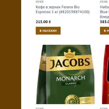
КОФЕ
КОФЕ
Кофе в зернах Ferarra Blu
Набо
Espresso 1 кг (4820198874100)
Blue 
блюд
215.00
₴
583.
В МАГАЗИН
В 
КОФЕ
КОФЕ