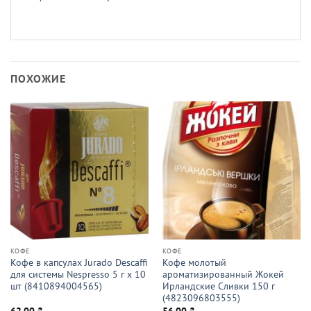
ПОХОЖИЕ
КОФЕ
КОФЕ
Кофе в капсулах Jurado Descaffi
Кофе молотый
для системы Nespresso 5 г х 10
ароматизированный Жокей
шт (8410894004565)
Ирландские Сливки 150 г
(4823096803555)
62.00
₴
56.00
₴