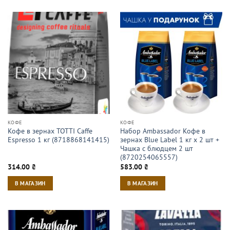
КОФЕ
КОФЕ
Кофе в зернах TOTTI Caffe
Набор Ambassador Кофе в
Espresso 1 кг (8718868141415)
зернах Blue Label 1 кг х 2 шт +
Чашка с блюдцем 2 шт
(8720254065557)
314.00
₴
583.00
₴
В МАГАЗИН
В МАГАЗИН