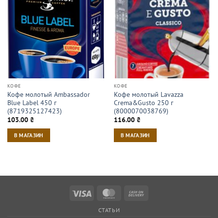
КОФЕ
КОФЕ
Кофе молотый Ambassador
Кофе молотый Lavazza
Blue Label 450 г
Crema&Gusto 250 г
(8719325127423)
(8000070038769)
103.00
₴
116.00
₴
В МАГАЗИН
В МАГАЗИН
Visa
MasterCard
Cash
On
СТАТЬИ
Delivery