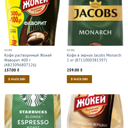
КОФЕ
КОФЕ
Кофе растворимый Жокей
Кофе в зернах Jacobs Monarch
Фаворит 400 г
1 кг (8711000381397)
(4823096807126)
157.00
₴
259.00
₴
В МАГАЗИН
В МАГАЗИН