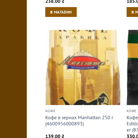
238.00
₴
185.
В МАГАЗИН
В 
КОФЕ
КОФЕ
Кофе в зернах Manhattan 250 г
Кофе 
(4600956000893)
Edit
кг (
139.00
₴
330.