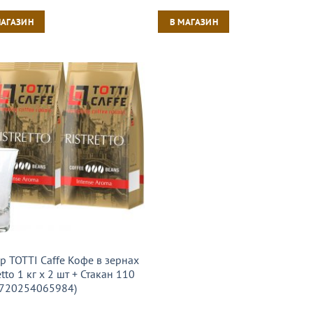
МАГАЗИН
В МАГАЗИН
р TOTTI Caffe Кофе в зернах
ettо 1 кг х 2 шт + Стакан 110
8720254065984)