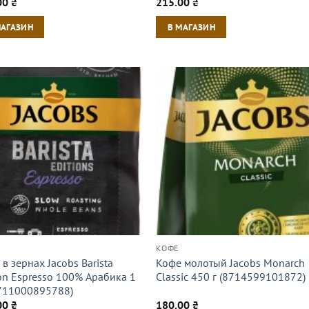
00
₴
215.00
₴
МАГАЗИН
В МАГАЗИН
КОФЕ
в зернах Jacobs Barista
Кофе молотый Jacobs Monarch
ion Espresso 100% Арабика 1
Classic 450 г (8714599101872)
8711000895788)
00
₴
180.00
₴