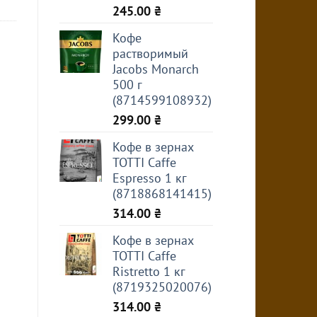
245.00
₴
Кофе
растворимый
Jacobs Monarch
500 г
(8714599108932)
299.00
₴
Кофе в зернах
TOTTI Caffe
Espresso 1 кг
(8718868141415)
314.00
₴
Кофе в зернах
TOTTI Caffe
Ristretto 1 кг
(8719325020076)
314.00
₴