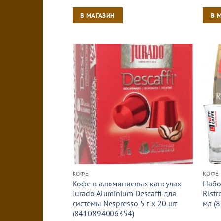
В МАГАЗИН
В 
КОФЕ
КОФЕ
Кофе в алюминиевых капсулах
Набо
Jurado Aluminium Descaffi для
Ristr
системы Nespresso 5 г х 20 шт
мл (
(8410894006354)