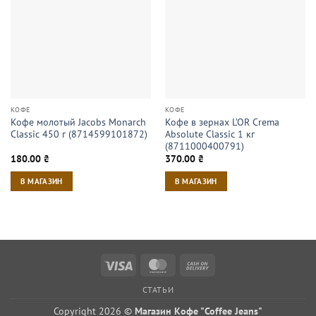
КОФЕ
КОФЕ
Кофе молотый Jacobs Monarch
Кофе в зернах L’OR Crema
Classic 450 г (8714599101872)
Absolute Classic 1 кг
(8711000400791)
180.00
₴
370.00
₴
В МАГАЗИН
В МАГАЗИН
Visa
MasterCard
Cash
On
СТАТЬИ
Delivery
Copyright 2026 ©
Магазин Кофе "Coffee Jeans"