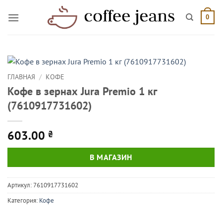
Skip
to
0
content
ГЛАВНАЯ
/
КОФЕ
Кофе в зернах Jura Premio 1 кг
(7610917731602)
603.00
₴
В МАГАЗИН
Артикул:
7610917731602
Категория:
Кофе