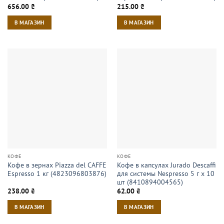
656.00
₴
215.00
₴
В МАГАЗИН
В МАГАЗИН
КОФЕ
КОФЕ
Кофе в зернах Piazza del CAFFE
Кофе в капсулах Jurado Descaffi
Espresso 1 кг (4823096803876)
для системы Nespresso 5 г х 10
шт (8410894004565)
238.00
₴
62.00
₴
В МАГАЗИН
В МАГАЗИН