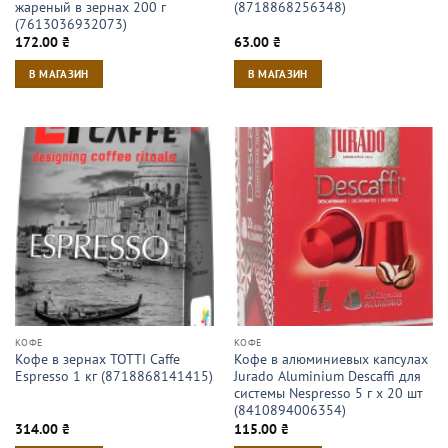
жареный в зернах 200 г
(8718868256348)
(7613036932073)
172.00
₴
63.00
₴
В МАГАЗИН
В МАГАЗИН
КОФЕ
КОФЕ
Кофе в зернах TOTTI Caffe
Кофе в алюминиевых капсулах
Espresso 1 кг (8718868141415)
Jurado Aluminium Descaffi для
системы Nespresso 5 г х 20 шт
(8410894006354)
314.00
₴
115.00
₴