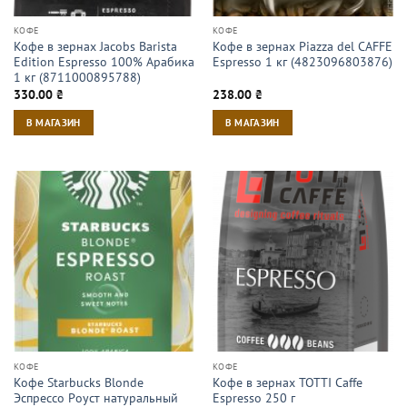
КОФЕ
КОФЕ
Кофе в зернах Jacobs Barista
Кофе в зернах Piazza del CAFFE
Edition Espresso 100% Арабика
Espresso 1 кг (4823096803876)
1 кг (8711000895788)
330.00
₴
238.00
₴
В МАГАЗИН
В МАГАЗИН
КОФЕ
КОФЕ
Кофе Starbucks Blonde
Кофе в зернах TOTTI Caffe
Эспрессо Роуст натуральный
Espresso 250 г