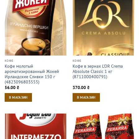
КОФЕ
КОФЕ
Кофе молотый
Кофе в зернах L’OR Crema
ароматизированный Жокей
Absolute Classic 1 кг
Ирландские Сливки 150 г
(8711000400791)
(4823096803555)
56.00
₴
370.00
₴
В МАГАЗИН
В МАГАЗИН