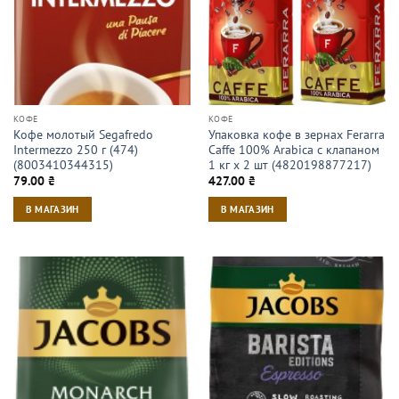
КОФЕ
КОФЕ
Кофе молотый Segafredo
Упаковка кофе в зернах Ferarra
Intermezzo 250 г (474)
Caffe 100% Arabica с клапаном
(8003410344315)
1 кг х 2 шт (4820198877217)
79.00
₴
427.00
₴
В МАГАЗИН
В МАГАЗИН