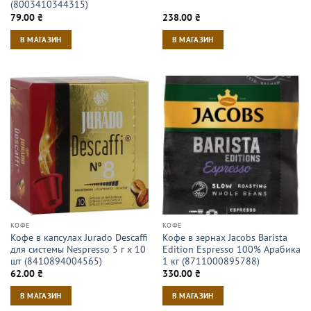
(8003410344315)
79.00
₴
238.00
₴
В МАГАЗИН
В МАГАЗИН
КОФЕ
КОФЕ
Кофе в капсулах Jurado Descaffi
Кофе в зернах Jacobs Barista
для системы Nespresso 5 г х 10
Edition Espresso 100% Арабика
шт (8410894004565)
1 кг (8711000895788)
62.00
₴
330.00
₴
В МАГАЗИН
В МАГАЗИН