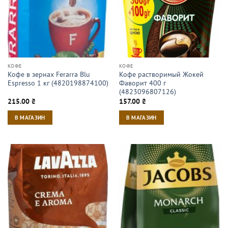
КОФЕ
КОФЕ
Кофе в зернах Ferarra Blu
Кофе растворимый Жокей
Espresso 1 кг (4820198874100)
Фаворит 400 г
(4823096807126)
215.00
₴
157.00
₴
В МАГАЗИН
В МАГАЗИН