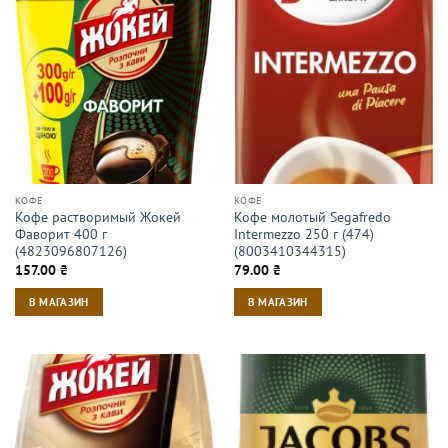
КОФЕ
КОФЕ
Кофе растворимый Жокей
Кофе молотый Segafredo
Фаворит 400 г
Intermezzo 250 г (474)
(4823096807126)
(8003410344315)
157.00
₴
79.00
₴
В МАГАЗИН
В МАГАЗИН