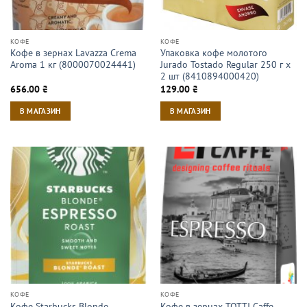
КОФЕ
КОФЕ
Кофе в зернах Lavazza Crema
Упаковка кофе молотого
Aroma 1 кг (8000070024441)
Jurado Tostado Regular 250 г х
2 шт (8410894000420)
656.00
₴
129.00
₴
В МАГАЗИН
В МАГАЗИН
КОФЕ
КОФЕ
Кофе Starbucks Blonde
Кофе в зернах TOTTI Caffe