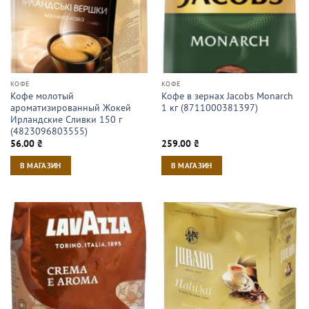
КОФЕ
КОФЕ
Кофе молотый
Кофе в зернах Jacobs Monarch
ароматизированный Жокей
1 кг (8711000381397)
Ирландские Сливки 150 г
(4823096803555)
56.00
₴
259.00
₴
В МАГАЗИН
В МАГАЗИН