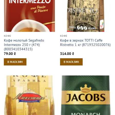
КОФЕ
КОФЕ
Кофе молотый Segafredo
Кофе в зернах TOTTI Caffe
Intermezzo 250 г (474)
Ristretto 1 кг (8719325020076)
(8003410344315)
79.00
₴
314.00
₴
В МАГАЗИН
В МАГАЗИН