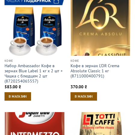
КОФЕ
КОФЕ
Набор Ambassador Кофе в
Кофе в зернах L’OR Crema
зернах Blue Label 1 кг х 2 шт +
Absolute Classic 1 кг
Чашка с блюдцем 2 шт
(8711000400791)
(8720254065557)
583.00
₴
370.00
₴
В МАГАЗИН
В МАГАЗИН