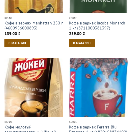
КОФЕ
КОФЕ
Кофе в зернах Manhattan 250 г
Кофе в зернах Jacobs Monarch
(4600956000893)
1 кг (8711000381397)
139.00
₴
259.00
₴
В МАГАЗИН
В МАГАЗИН
КОФЕ
КОФЕ
Кофе молотый
Кофе в зернах Ferarra Blu
ароматизированный Жокей
Espresso 1 кг (4820198874100)