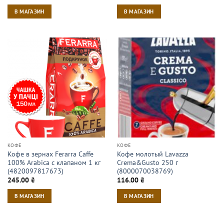
В МАГАЗИН
В МАГАЗИН
КОФЕ
КОФЕ
Кофе в зернах Ferarra Caffe
Кофе молотый Lavazza
100% Arabica с клапаном 1 кг
Crema&Gusto 250 г
(4820097817673)
(8000070038769)
245.00
₴
116.00
₴
В МАГАЗИН
В МАГАЗИН