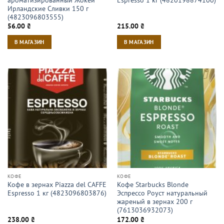
Ирландские Сливки 150 г
(4823096803555)
56.00
₴
215.00
₴
В МАГАЗИН
В МАГАЗИН
КОФЕ
КОФЕ
Кофе в зернах Piazza del CAFFE
Кофе Starbucks Blonde
Espresso 1 кг (4823096803876)
Эспрессо Роуст натуральный
жареный в зернах 200 г
(7613036932073)
238.00
₴
172.00
₴