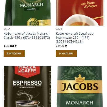
КОФЕ
КОФЕ
Кофе молотый Jacobs Monarch
Кофе молотый Segafredo
Classic 450 г (8714599101872)
Intermezzo 250 г (474)
(8003410344315)
180.00
₴
79.00
₴
В МАГАЗИН
В МАГАЗИН