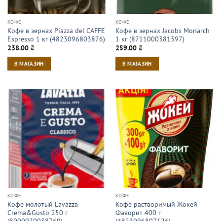
КОФЕ
КОФЕ
Кофе в зернах Piazza del CAFFE
Кофе в зернах Jacobs Monarch
Espresso 1 кг (4823096803876)
1 кг (8711000381397)
238.00
₴
259.00
₴
В МАГАЗИН
В МАГАЗИН
КОФЕ
КОФЕ
Кофе молотый Lavazza
Кофе растворимый Жокей
Crema&Gusto 250 г
Фаворит 400 г