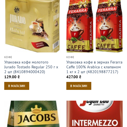
КОФЕ
КОФЕ
Упаковка кофе молотого
Упаковка кофе в зернах Ferarra
Jurado Tostado Regular 250 г х
Caffe 100% Arabica с клапаном
2 шт (8410894000420)
1 кг х 2 шт (4820198877217)
129.00
₴
427.00
₴
В МАГАЗИН
В МАГАЗИН