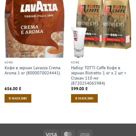
КОФЕ
КОФЕ
Кофе в зернах Lavazza Crema
Набор TOTTI Caffe Кофе в
Aroma 1 кг (8000070024441)
зернах Ristrettо 1 кг х 2 шт +
Стакан 110 мл
(8720254065984)
656.00
₴
599.00
₴
В МАГАЗИН
В МАГАЗИН
Visa
MasterCard
Cash