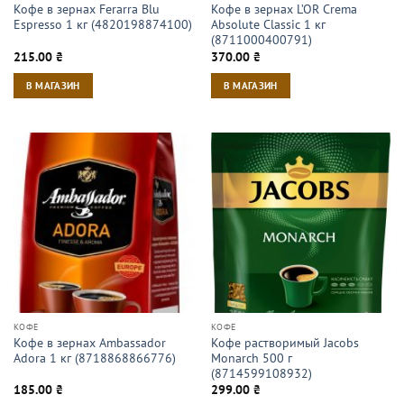
Кофе в зернах Ferarra Blu
Кофе в зернах L’OR Crema
Espresso 1 кг (4820198874100)
Absolute Classic 1 кг
(8711000400791)
215.00
₴
370.00
₴
В МАГАЗИН
В МАГАЗИН
КОФЕ
КОФЕ
Кофе в зернах Ambassador
Кофе растворимый Jacobs
Adora 1 кг (8718868866776)
Monarch 500 г
(8714599108932)
185.00
₴
299.00
₴