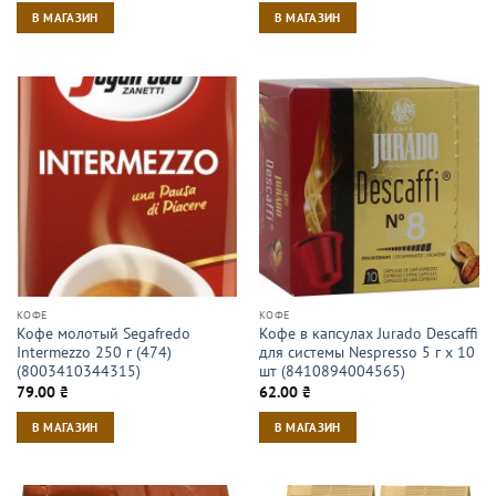
В МАГАЗИН
В МАГАЗИН
КОФЕ
КОФЕ
Кофе молотый Segafredo
Кофе в капсулах Jurado Descaffi
Intermezzo 250 г (474)
для системы Nespresso 5 г х 10
(8003410344315)
шт (8410894004565)
79.00
₴
62.00
₴
В МАГАЗИН
В МАГАЗИН