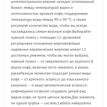
интеллектуальном режиме находит оптимальный
баланс между температурой варки и
интенсивностью аромата кофе, поддерживая
температуру воды между 90 и 98 °C, а также
регулируя количество воды, чтобы вы всегда
наслаждались самым вкусным кофе.Выбирайте
нужный помол с помощью 12-уровневой
регулировки положения жернововНаши
надёжные керамические жернова имеют 12
доступных режимов, чтобы вы могли выбрать
нужный помол — от сверхмелкого до крупного.8
видов кофе, включая латте маккиато, в ваших
рукахРазным моментам подходят разные виды
кофе — от крепкого эспрессо до изысканного
капучино — и ваша автоматическая эспрессо-
кофемашина позволит создавать целый ряд
видов кофе, не тратя ценное время.Два элемента,
ни одной трубки — систему LatteGo невероятно