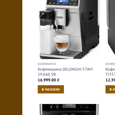
КОФЕВАРКИ
КОФЕ
Кофемашина DELONGHI ETAM
Кофе
29.660 SB
TI35
16,999.00
₴
12,3
В МАГАЗИН
В 