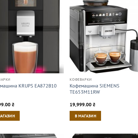
ВАРКИ
КОФЕВАРКИ
Кофемашина SIEMENS
машина KRUPS EA872B10
TE653M11RW
99.00
₴
19,999.00
₴
МАГАЗИН
В МАГАЗИН