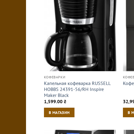
КОФЕВАРКИ
КОФЕ
Капельная кофеварка RUSSELL
Кофе
HOBBS 24391-56/RH Inspire
Maker Black
1,599.00
₴
32,9
В МАГАЗИН
В 