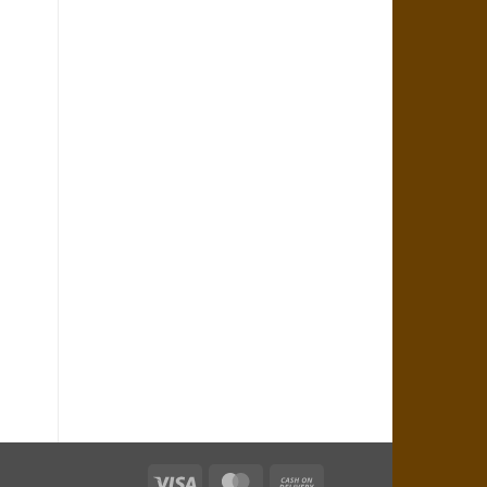
Visa
MasterCard
Cash