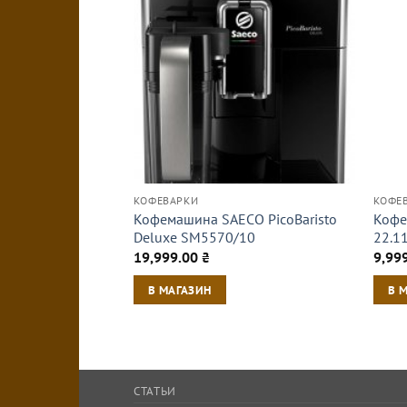
КОФЕВАРКИ
КОФЕ
Кофемашина SAECO PicoBaristo
Кофе
Deluxe SM5570/10
22.1
19,999.00
₴
9,99
В МАГАЗИН
В 
СТАТЬИ