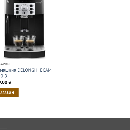
ВАРКИ
машина DELONGHI ECAM
10 B
9.00
₴
МАГАЗИН