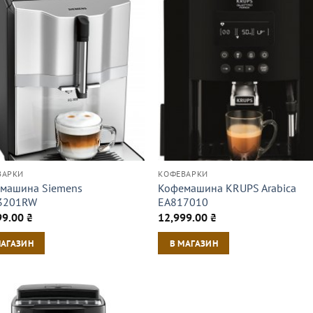
ВАРКИ
КОФЕВАРКИ
машина Siemens
Кофемашина KRUPS Arabica
3201RW
EA817010
99.00
₴
12,999.00
₴
МАГАЗИН
В МАГАЗИН