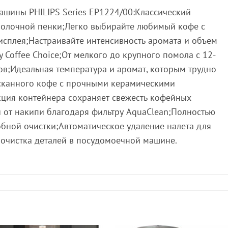
шины PHILIPS Series EP1224/00:Классический
молочной пенки;Легко выбирайте любимый кофе с
сплея;Настраивайте интенсивность аромата и объем
Coffee Choice;От мелкого до крупного помола с 12-
в;Идеальная температура и аромат, которым трудно
ысканного кофе с прочными керамическими
ция контейнера сохраняет свежесть кофейных
и от накипи благодаря фильтру AquaClean;Полностью
обной очистки;Автоматическое удаление налета для
 очистка деталей в посудомоечной машине.