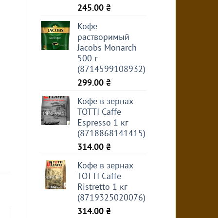
245.00
₴
Кофе
растворимый
Jacobs Monarch
500 г
(8714599108932)
299.00
₴
Кофе в зернах
TOTTI Caffe
Espresso 1 кг
(8718868141415)
314.00
₴
Кофе в зернах
TOTTI Caffe
Ristretto 1 кг
(8719325020076)
314.00
₴