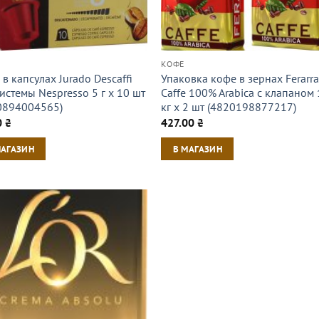
КОФЕ
в капсулах Jurado Descaffi
Упаковка кофе в зернах Ferarr
истемы Nespresso 5 г х 10 шт
Caffe 100% Arabica с клапаном 
0894004565)
кг х 2 шт (4820198877217)
0
₴
427.00
₴
МАГАЗИН
В МАГАЗИН