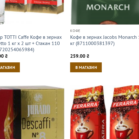
КОФЕ
р TOTTI Caffe Кофе в зернах
Кофе в зернах Jacobs Monarch 
ettо 1 кг х 2 шт + Стакан 110
кг (8711000381397)
8720254065984)
00
₴
259.00
₴
МАГАЗИН
В МАГАЗИН