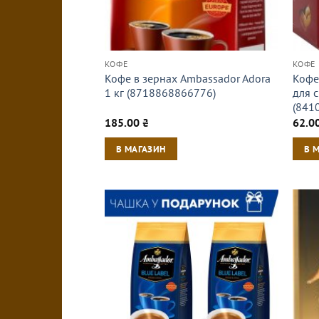
КОФЕ
КОФЕ
Кофе в зернах Ambassador Adora
Кофе 
1 кг (8718868866776)
для с
(841
185.00
₴
62.0
В МАГАЗИН
В 