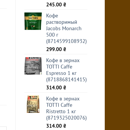
245.00
₴
Кофе
растворимый
Jacobs Monarch
500 г
(8714599108932)
299.00
₴
Кофе в зернах
TOTTI Caffe
Espresso 1 кг
(8718868141415)
314.00
₴
Кофе в зернах
TOTTI Caffe
Ristretto 1 кг
(8719325020076)
314.00
₴