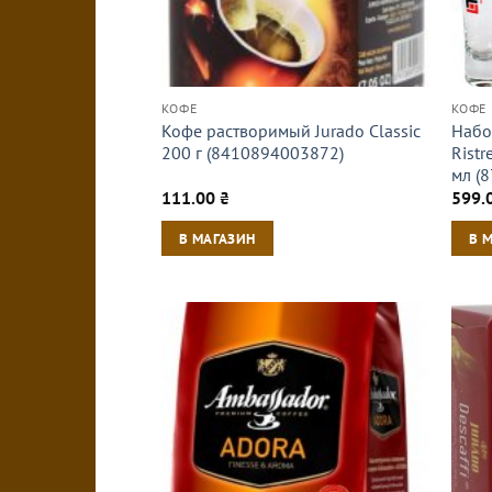
КОФЕ
КОФЕ
Кофе растворимый Jurado Classic
Набо
200 г (8410894003872)
Ristr
мл (
111.00
₴
599.
В МАГАЗИН
В 