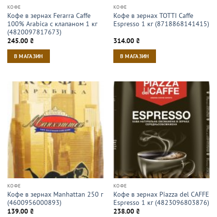
КОФЕ
КОФЕ
Кофе в зернах Ferarra Caffe
Кофе в зернах TOTTI Caffe
100% Arabica с клапаном 1 кг
Espresso 1 кг (8718868141415)
(4820097817673)
245.00
₴
314.00
₴
В МАГАЗИН
В МАГАЗИН
КОФЕ
КОФЕ
Кофе в зернах Manhattan 250 г
Кофе в зернах Piazza del CAFFE
(4600956000893)
Espresso 1 кг (4823096803876)
139.00
₴
238.00
₴