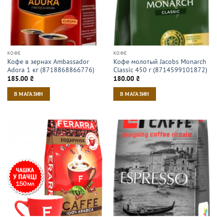
КОФЕ
КОФЕ
Кофе в зернах Ambassador
Кофе молотый Jacobs Monarch
Adora 1 кг (8718868866776)
Classic 450 г (8714599101872)
185.00
₴
180.00
₴
В МАГАЗИН
В МАГАЗИН