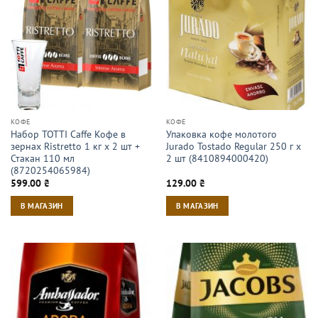
КОФЕ
КОФЕ
Набор TOTTI Caffe Кофе в
Упаковка кофе молотого
зернах Ristrettо 1 кг х 2 шт +
Jurado Tostado Regular 250 г х
Стакан 110 мл
2 шт (8410894000420)
(8720254065984)
599.00
₴
129.00
₴
В МАГАЗИН
В МАГАЗИН