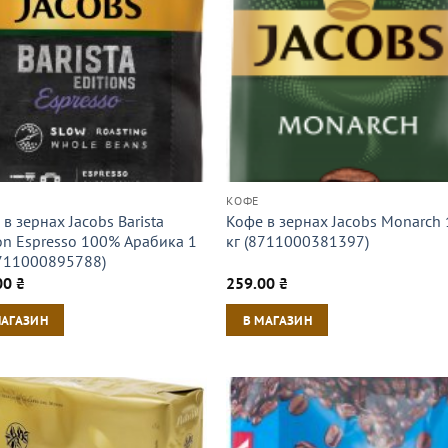
КОФЕ
в зернах Jacobs Barista
Кофе в зернах Jacobs Monarch 
ion Espresso 100% Арабика 1
кг (8711000381397)
8711000895788)
00
₴
259.00
₴
МАГАЗИН
В МАГАЗИН