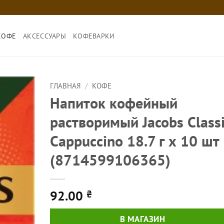
КОФЕ
АКСЕССУАРЫ
КОФЕВАРКИ
ГЛАВНАЯ
/
КОФЕ
Напиток кофейный
растворимый Jacobs Classi
Cappucсino 18.7 г х 10 шт
(8714599106365)
92.00
₴
В МАГАЗИН