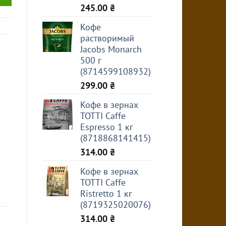
245.00
₴
Кофе
растворимый
Jacobs Monarch
500 г
(8714599108932)
299.00
₴
Кофе в зернах
TOTTI Caffe
Espresso 1 кг
(8718868141415)
314.00
₴
Кофе в зернах
TOTTI Caffe
Ristretto 1 кг
(8719325020076)
314.00
₴