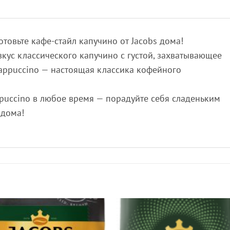
отовьте кафе-стайл капучино от Jacobs дома!
кус классического капучино с густой, захватывающее
 Cappuccino — настоящая классика кофейного
ppuccino в любое время — порадуйте себя сладеньким
 дома!