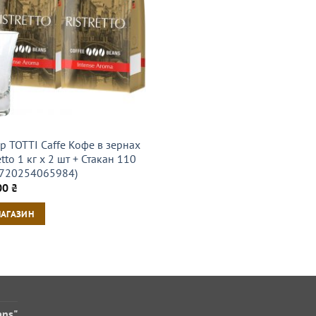
р TOTTI Caffe Кофе в зернах
ettо 1 кг х 2 шт + Стакан 110
8720254065984)
00
₴
МАГАЗИН
ans"