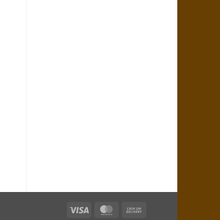
Visa
MasterCard
Cash