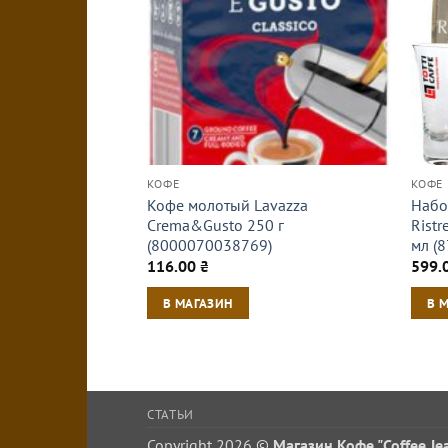
КОФЕ
КОФЕ
Кофе молотый Lavazza
Набо
Crema&Gusto 250 г
Ristr
(8000070038769)
мл (
116.00
₴
599.
В МАГАЗИН
В 
СТАТЬИ
Copyright 2026 ©
Магазин Кофе "Coffee Je