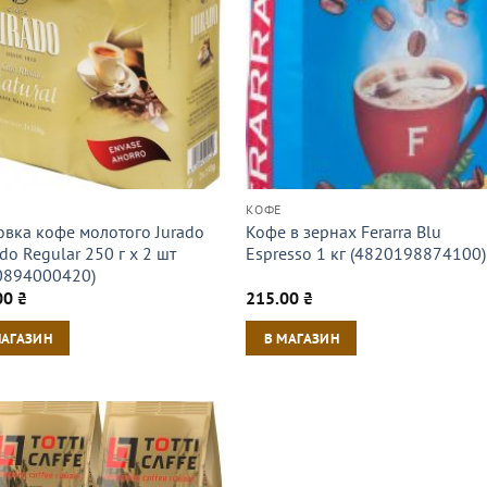
КОФЕ
овка кофе молотого Jurado
Кофе в зернах Ferarra Blu
do Regular 250 г х 2 шт
Espresso 1 кг (4820198874100)
0894000420)
00
₴
215.00
₴
МАГАЗИН
В МАГАЗИН