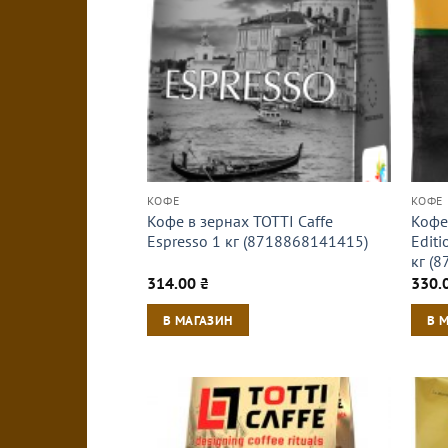
КОФЕ
КОФЕ
Кофе в зернах TOTTI Caffe
Кофе 
Espresso 1 кг (8718868141415)
Edit
кг (
314.00
₴
330.
В МАГАЗИН
В 