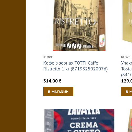
КОФЕ
КОФЕ
Кофе в зернах TOTTI Caffe
Упак
Ristretto 1 кг (8719325020076)
Tosta
(841
314.00
₴
129.
В МАГАЗИН
В 