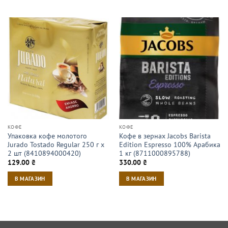
КОФЕ
КОФЕ
Упаковка кофе молотого
Кофе в зернах Jacobs Barista
Jurado Tostado Regular 250 г х
Edition Espresso 100% Арабика
2 шт (8410894000420)
1 кг (8711000895788)
129.00
₴
330.00
₴
В МАГАЗИН
В МАГАЗИН