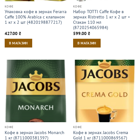
КОФЕ
КОФЕ
Упаковка кофе в зернах Ferarra
Набор TOTTI Caffe Кофе в
Caffe 100% Arabica с клапаном
зернах Ristrettо 1 кг х 2 шт +
1 кг х 2 шт (4820198877217)
Стакан 110 мл
(8720254065984)
427.00
₴
599.00
₴
В МАГАЗИН
В МАГАЗИН
КОФЕ
КОФЕ
Кофе в зернах Jacobs Monarch
Кофе в зернах Jacobs Crema
1 кг (8711000381397)
Gold 1 кг (8711000869567)