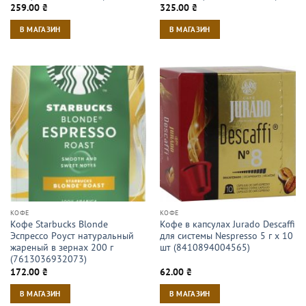
259.00
₴
325.00
₴
В МАГАЗИН
В МАГАЗИН
КОФЕ
КОФЕ
Кофе Starbucks Blonde
Кофе в капсулах Jurado Descaffi
Эспрессо Роуст натуральный
для системы Nespresso 5 г х 10
жареный в зернах 200 г
шт (8410894004565)
(7613036932073)
172.00
₴
62.00
₴
В МАГАЗИН
В МАГАЗИН