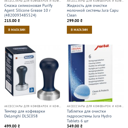
АКСЕССУАРЫ ДЛЯ КОФЕВАРОК И КОФЕМАШИН
АКСЕССУАРЫ ДЛЯ КОФЕВАРОК И КОФЕМАШИН
Смазка силиконовая Purify
Жидкость для очистки
Agent Silicone Grease 10 г
молочной системы Jura Capu
(4820093485524)
Clean
215.00
₴
299.00
₴
В МАГАЗИН
В МАГАЗИН
АКСЕССУАРЫ ДЛЯ КОФЕВАРОК И КОФЕМАШИН
АКСЕССУАРЫ ДЛЯ КОФЕВАРОК И КОФЕМАШИН
Темпер для кофеварки
Таблетки для очистки
DeLonghi DLSC058
гидросистемы Jura Hydro
Tablets 6 шт
499.00
₴
349.00
₴