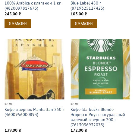
100% Arabica с клапаном 1 кг
Blue Label 450 г
(4820097817673)
(8719325127423)
245.00
₴
103.00
₴
В МАГАЗИН
В МАГАЗИН
КОФЕ
КОФЕ
Кофе в зернах Manhattan 250 г
Кофе Starbucks Blonde
(4600956000893)
Эспрессо Роуст натуральный
жареный в зернах 200 г
(7613036932073)
139.00
₴
172.00
₴