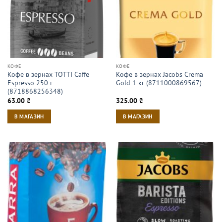
КОФЕ
КОФЕ
Кофе в зернах TOTTI Caffe
Кофе в зернах Jacobs Crema
Espresso 250 г
Gold 1 кг (8711000869567)
(8718868256348)
63.00
₴
325.00
₴
В МАГАЗИН
В МАГАЗИН