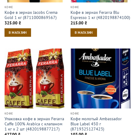
КОФЕ
КОФЕ
Кофе в зернах Jacobs Crema
Кофе в зернах Ferarra Blu
Gold 1 кг (8711000869567)
Espresso 1 кг (4820198874100)
325.00
₴
215.00
₴
В МАГАЗИН
В МАГАЗИН
КОФЕ
КОФЕ
Упаковка кофе в зернах Ferarra
Кофе молотый Ambassador
Caffe 100% Arabica с клапаном
Blue Label 450 г
1 кг х 2 шт (4820198877217)
(8719325127423)
427.00
₴
103.00
₴