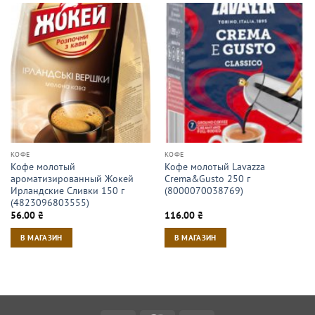
КОФЕ
КОФЕ
Кофе молотый
Кофе молотый Lavazza
ароматизированный Жокей
Crema&Gusto 250 г
Ирландские Сливки 150 г
(8000070038769)
(4823096803555)
56.00
₴
116.00
₴
В МАГАЗИН
В МАГАЗИН