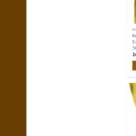
К
К
E
5
2