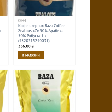
КОФЕ
Кофе в зернах Baza Coffee
а
Zealous «Z» 50% Арабика
50% Робуста 1 кг
(4820215240031)
356.00
₴
В МАГАЗИН