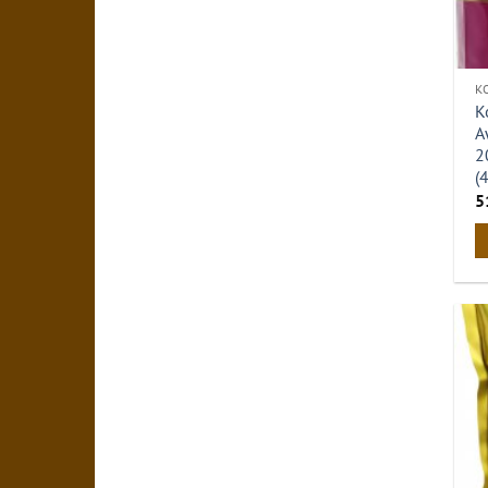
К
К
A
2
(
5