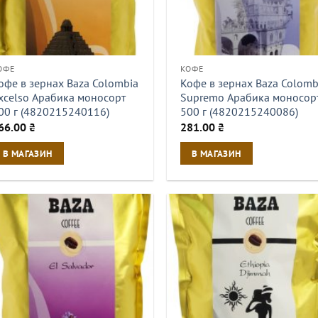
ОФЕ
КОФЕ
офе в зернах Baza Colombia
Кофе в зернах Baza Colomb
xcelso Арабика моносорт
Supremo Арабика моносор
00 г (4820215240116)
500 г (4820215240086)
66.00
₴
281.00
₴
В МАГАЗИН
В МАГАЗИН