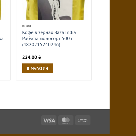
КОФЕ
Кофе в зернах Baza India
ка
Робуста моносорт 500 г
(4820215240246)
224.00
₴
В МАГАЗИН
Visa
MasterCard
Cash
On
Delivery