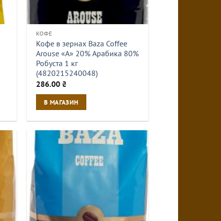
КОФЕ
Кофе в зернах Baza Coffee
Arouse «А» 20% Арабика 80%
Робуста 1 кг
(4820215240048)
286.00
₴
В МАГАЗИН