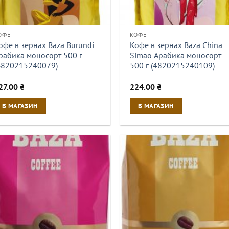
ОФЕ
КОФЕ
офе в зернах Baza Burundi
Кофе в зернах Baza China
рабика моносорт 500 г
Simao Арабика моносорт
4820215240079)
500 г (4820215240109)
27.00
₴
224.00
₴
В МАГАЗИН
В МАГАЗИН