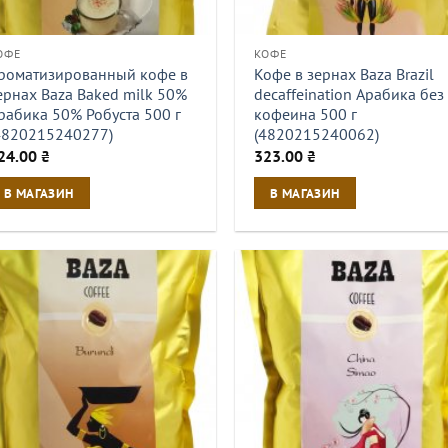
ОФЕ
КОФЕ
роматизированный кофе в
Кофе в зернах Baza Brazil
ернах Baza Baked milk 50%
decaffeination Арабика без
рабика 50% Робуста 500 г
кофеина 500 г
4820215240277)
(4820215240062)
24.00
₴
323.00
₴
В МАГАЗИН
В МАГАЗИН