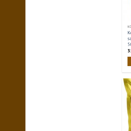
К
К
s
5
3