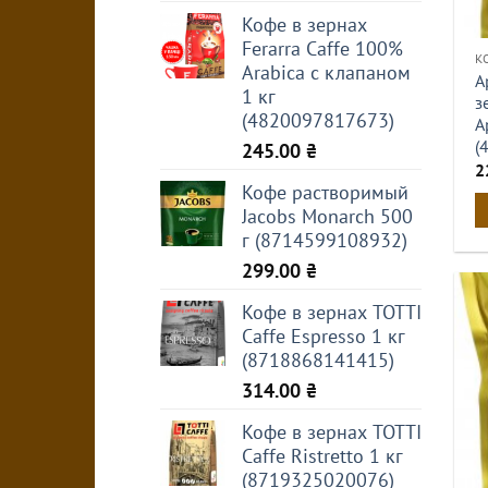
Кофе в зернах
Ferarra Caffe 100%
К
Arabica с клапаном
А
1 кг
з
(4820097817673)
А
(
245.00
₴
2
Кофе растворимый
Jacobs Monarch 500
г (8714599108932)
299.00
₴
Кофе в зернах TOTTI
Caffe Espresso 1 кг
(8718868141415)
314.00
₴
Кофе в зернах TOTTI
Caffe Ristretto 1 кг
(8719325020076)