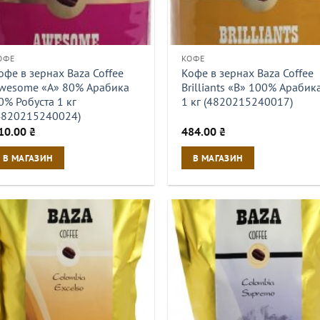
ОФЕ
КОФЕ
офе в зернах Baza Coffee
Кофе в зернах Baza Coffee
wesome «А» 80% Арабика
Brilliants «B» 100% Арабик
0% Робуста 1 кг
1 кг (4820215240017)
4820215240024)
10.00
₴
484.00
₴
В МАГАЗИН
В МАГАЗИН