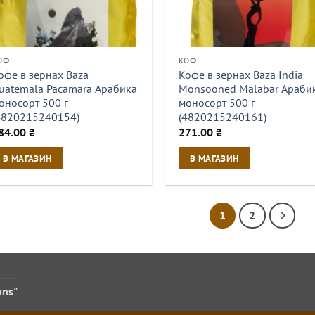
ОФЕ
КОФЕ
офе в зернах Baza
Кофе в зернах Baza India
uatemala Pacamara Арабика
Monsooned Malabar Араби
оносорт 500 г
моносорт 500 г
4820215240154)
(4820215240161)
84.00
₴
271.00
₴
В МАГАЗИН
В МАГАЗИН
1
2
ans"