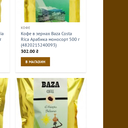
КОФЕ
ia
Кофе в зернах Baza Costa
т
Rica Арабика моносорт 500 г
(4820215240093)
302.00
₴
В МАГАЗИН