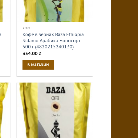
КОФЕ
a
Кофе в зернах Baza Ethiopia
т
Sidamo Арабика моносорт
500 г (4820215240130)
354.00
₴
В МАГАЗИН