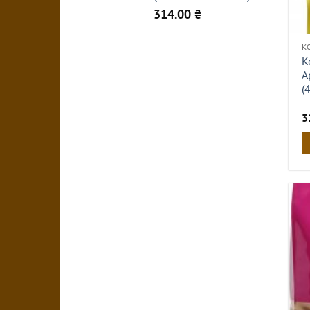
314.00
₴
К
К
А
(
3