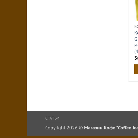
К
К
G
м
(
3
СТАТЬИ
Copyright 2026 ©
Магазин Кофе "Coffee Je