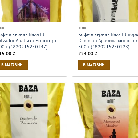
ОФЕ
КОФЕ
офе в зернах Baza El
Кофе в зернах Baza Ethiopi
alvador Арабика моносорт
Djimmah Арабика моносор
00 г (4820215240147)
500 г (4820215240123)
15.00
₴
224.00
₴
В МАГАЗИН
В МАГАЗИН