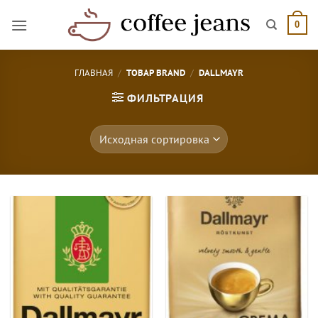
Skip
to
0
content
ГЛАВНАЯ
/
ТОВАР BRAND
/
DALLMAYR
ФИЛЬТРАЦИЯ