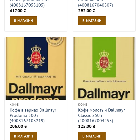
(4008167055105)
(4008167040507)
417.00
₴
292.00
₴
В МАГАЗИН
В МАГАЗИН
КОФЕ
КОФЕ
Кофе в зернах Dallmayr
Кофе молотый Dallmayr
Prodomo 500 г
Classic 250 г
(4008167103219)
(4008167004455)
206.00
₴
125.00
₴
В МАГАЗИН
В МАГАЗИН