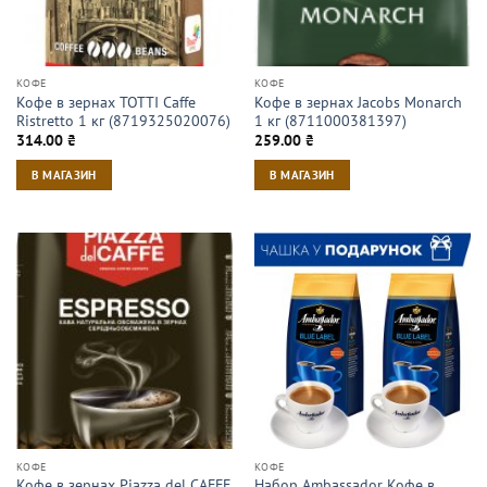
КОФЕ
КОФЕ
Кофе в зернах TOTTI Caffe
Кофе в зернах Jacobs Monarch
Ristretto 1 кг (8719325020076)
1 кг (8711000381397)
314.00
₴
259.00
₴
В МАГАЗИН
В МАГАЗИН
КОФЕ
КОФЕ
Кофе в зернах Piazza del CAFFE
Набор Ambassador Кофе в