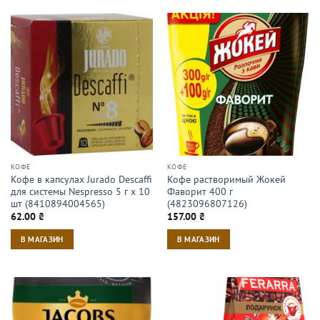
КОФЕ
КОФЕ
Кофе в капсулах Jurado Descaffi
Кофе растворимый Жокей
для системы Nespresso 5 г х 10
Фаворит 400 г
шт (8410894004565)
(4823096807126)
62.00
₴
157.00
₴
В МАГАЗИН
В МАГАЗИН