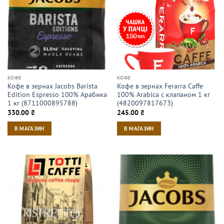
КОФЕ
КОФЕ
Кофе в зернах Jacobs Barista
Кофе в зернах Ferarra Caffe
Edition Espresso 100% Арабика
100% Arabica с клапаном 1 кг
1 кг (8711000895788)
(4820097817673)
330.00
₴
245.00
₴
В МАГАЗИН
В МАГАЗИН