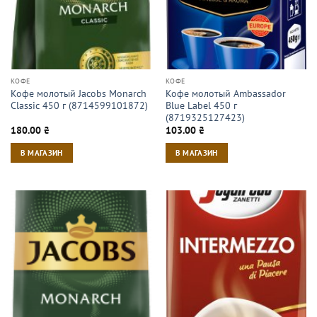
КОФЕ
КОФЕ
Кофе молотый Jacobs Monarch
Кофе молотый Ambassador
Classic 450 г (8714599101872)
Blue Label 450 г
(8719325127423)
180.00
₴
103.00
₴
В МАГАЗИН
В МАГАЗИН