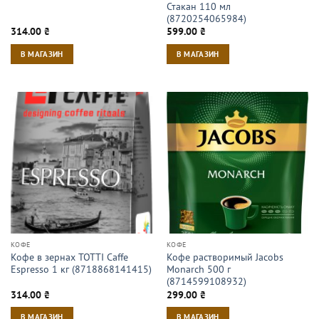
Стакан 110 мл
(8720254065984)
314.00
₴
599.00
₴
В МАГАЗИН
В МАГАЗИН
КОФЕ
КОФЕ
Кофе в зернах TOTTI Caffe
Кофе растворимый Jacobs
Espresso 1 кг (8718868141415)
Monarch 500 г
(8714599108932)
314.00
₴
299.00
₴
В МАГАЗИН
В МАГАЗИН